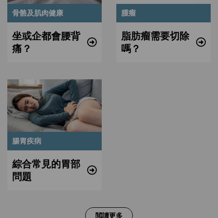
骨骼及肌肉健康
腫瘤
坐或企都會腰背
脂肪瘤需要切除
痛？
嗎？
腸胃疾病
綜合常見的胃部
問題
閲讀更多