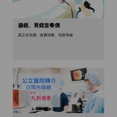
腸鏡、胃鏡套餐價
真正全包價、收費清晰、預算準確