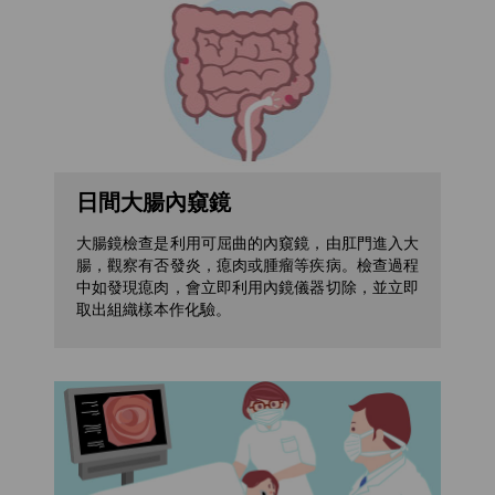
日間大腸內窺鏡
大腸鏡檢查是利用可屈曲的內窺鏡，由肛門進入大
腸，觀察有否發炎，瘜肉或腫瘤等疾病。檢查過程
中如發現瘜肉，會立即利用內鏡儀器切除，並立即
取出組織樣本作化驗。