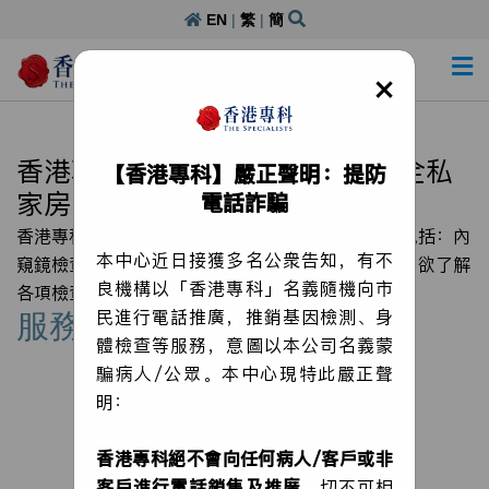
EN
|
繁
|
簡
日間醫療中心牌照：DP000305
×
香港專科｜專業設備媲美醫院｜全私
【香港專科】嚴正聲明：提防
家房｜香港專科日間醫療中心
電話詐騙
香港專科日間醫療中心提供一站式日間醫療服務，包括：內
本中心近日接獲多名公衆告知，有不
窺鏡檢查、日間中小手術、專科門診、造影診斷等。欲了解
良機構以「香港專科」名義隨機向市
各項檢查/手術詳情，可向我們的職員查詢。
民進行電話推廣，推銷基因檢測、身
服務範圍
體檢查等服務，意圖以本公司名義蒙
騙病人/公眾。本中心現特此嚴正聲
明：
香港專科絕不會向任何病人
/
客戶或非
客戶進行電話銷售及推廣
，切不可相