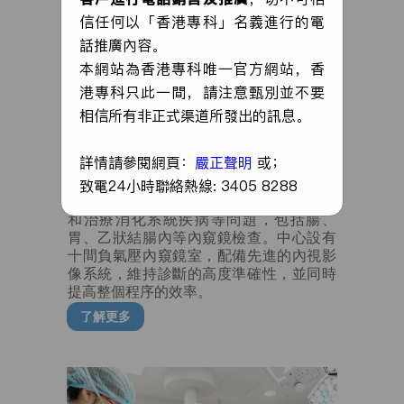
信任何以「香港專科」名義進行的電
話推廣內容。
本網站為香港專科唯一官方網站，香
港專科只此一間，請注意甄別並不要
相信所有非正式渠道所發出的訊息。
日間內窺鏡
詳情請參閱網頁：
嚴正聲明
或；
致電24小時聯絡熱線: 3405 8288
本中心提供內窺鏡檢查，專門預防、診斷
和治療消化系統疾病等問題，包括腸、
胃、乙狀結腸內等內窺鏡檢查。中心設有
十間負氣壓內窺鏡室，配備先進的內視影
像系統，維持診斷的高度準確性，並同時
提高整個程序的效率。
了解更多