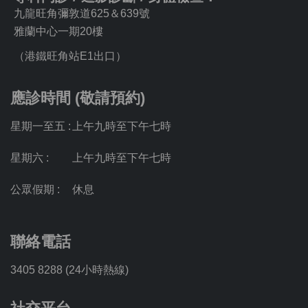
九龍旺角彌敦道625＆639號
雅蘭中心一期20樓
（港鐵旺角站E1出口）
應診時間 (敬請預約)
星期一至五 :
上午九時至下午七時
星期六 :
上午九時至下午七時
公眾假期 :
休息
聯絡電話
3405 8288 (24小時熱線)