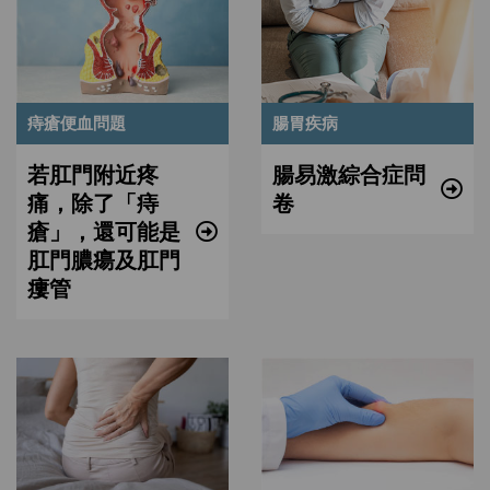
痔瘡便血問題
腸胃疾病
若肛門附近疼
腸易激綜合症問
痛，除了「痔
卷
瘡」，還可能是
肛門膿瘍及肛門
瘻管