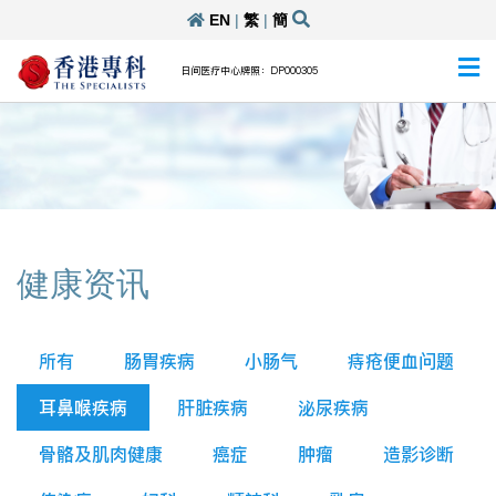
EN
|
繁
|
簡
日间医疗中心牌照：DP000305
健康资讯
所有
肠胃疾病
小肠气
痔疮便血问题
耳鼻喉疾病
肝脏疾病
泌尿疾病
骨骼及肌肉健康
癌症
肿瘤
造影诊断