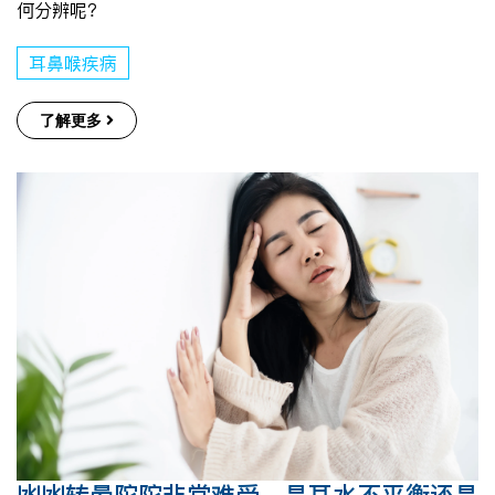
何分辨呢？
耳鼻喉疾病
了解更多
凼凼转晕陀陀非常难受。是耳水不平衡还是