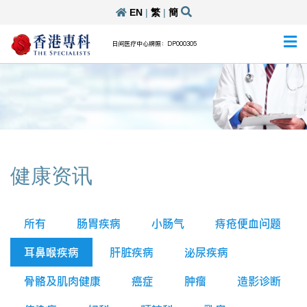
EN
|
繁
|
簡
日间医疗中心牌照：DP000305
健康资讯
所有
肠胃疾病
小肠气
痔疮便血问题
耳鼻喉疾病
肝脏疾病
泌尿疾病
骨骼及肌肉健康
癌症
肿瘤
造影诊断