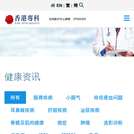
EN
|
繁
|
簡
日间医疗中心牌照：DP000305
健康资讯
所有
肠胃疾病
小肠气
痔疮便血问题
耳鼻喉疾病
肝脏疾病
泌尿疾病
骨骼及肌肉健康
癌症
肿瘤
造影诊断