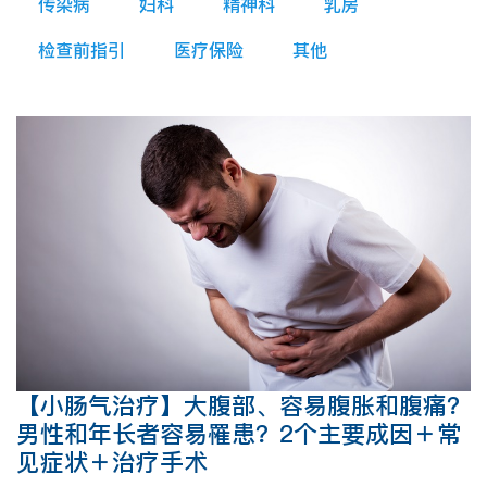
传染病
妇科
精神科
乳房
检查前指引
医疗保险
其他
【小肠气治疗】大腹部、容易腹胀和腹痛？
男性和年长者容易罹患？2个主要成因＋常
见症状＋治疗手术