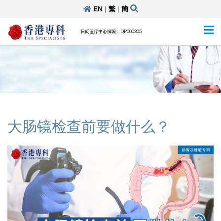
EN
|
繁
|
簡
日间医疗中心牌照：DP000305
大肠镜检查前要做什么？