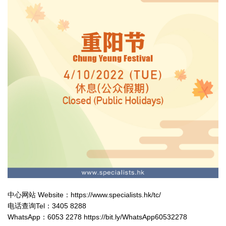
中心网站 Website：https://www.specialists.hk/tc/
电话查询Tel：3405 8288
WhatsApp：6053 2278 https://bit.ly/WhatsApp60532278