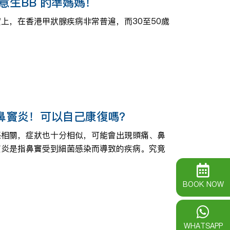
意生BB 的準媽媽！
上，在香港甲狀腺疾病非常普遍，而30至50歲
鼻竇炎！可以自己康復嗎？
感相關，症狀也十分相似，可能會出現頭痛、鼻
竇炎是指鼻竇受到細菌感染而導致的疾病。究竟
BOOK NOW
WHATSAPP