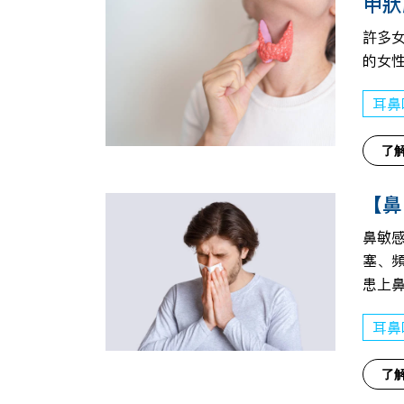
甲狀
許多
的女
耳鼻
了
【鼻
鼻敏
塞、
患上
耳鼻
了