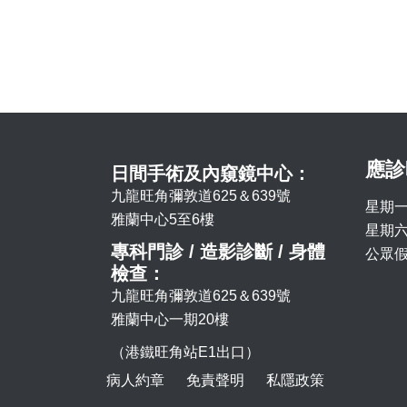
應診
日間手術及內窺鏡中心：
九龍旺角彌敦道625＆639號
星期一
雅蘭中心5至6樓
星期六 
專科門診 / 造影診斷 / 身體
公眾假
檢查：
九龍旺角彌敦道625＆639號
雅蘭中心一期20樓
（港鐵旺角站E1出口）
病人約章
免責聲明
私隱政策