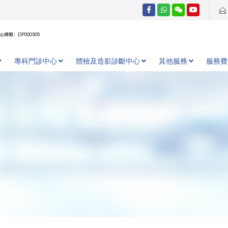
牌照：DP000305
專科門診中心
體檢及造影診斷中心
其他服務
服務費