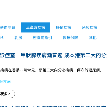
便血問題
耳鼻喉疾病
肝臟疾病
泌尿疾病
科
乳房
檢查前指引
醫療保險
其他
診症室｜甲狀腺疾病漸普遍 成本港第二大內分
腺疾病在香港非常常見，是第二大內分泌疾病，僅次於糖尿病。
喉疾病
解更多