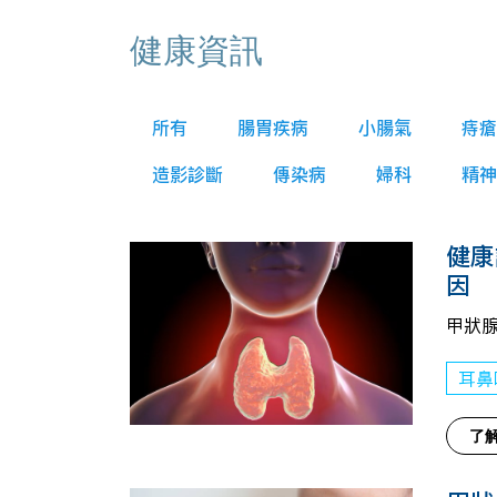
健康資訊
所有
腸胃疾病
小腸氣
痔瘡
造影診斷
傳染病
婦科
精神
健康
因
甲狀
耳鼻
了