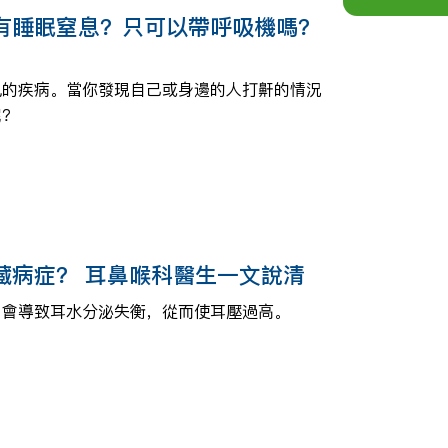
有睡眠窒息？只可以帶呼吸機嗎？
見的疾病。當你發現自己或身邊的人打鼾的情況
呢？
藏病症？ 耳鼻喉科醫生一文說清
，會導致耳水分泌失衡，從而使耳壓過高。