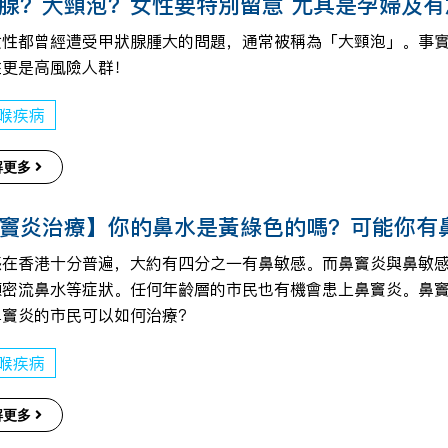
腺？大頸泡？女性要特別留意 尤其是孕婦及有
女性都曾經遭受甲狀腺腫大的問題，通常被稱為「大頸泡」。事實
性更是高風險人群！
喉疾病
解更多
竇炎治療】你的鼻水是黃綠色的嗎？可能你有
感在香港十分普遍，大約有四分之一有鼻敏感。而鼻竇炎與鼻敏
頻密流鼻水等症狀。任何年齡層的市民也有機會患上鼻竇炎。鼻
鼻竇炎的市民可以如何治療？
喉疾病
解更多