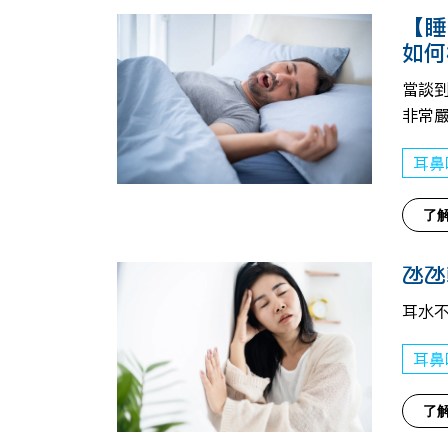
【睡
如何
當談
非常
耳鼻
了
氹氹
耳水
耳鼻
了