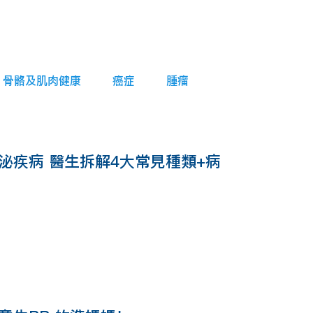
骨骼及肌肉健康
癌症
腫瘤
泌疾病 醫生拆解4大常見種類+病