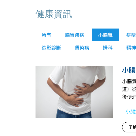
健康資訊
所有
腸胃疾病
小腸氣
痔瘡
造影診斷
傳染病
婦科
精神
小腸
小腸氣
道）
後便
小腸
了