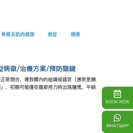
骨骼及肌肉健康
癌症
腫瘤
病徵/治療方案/預防關鍵
未能正常閉合，導致體內的組織或器官（通常是腸
彈」，初期可能僅在腹部用力時出現腫塊，平躺
BOOK NOW
WHATSAPP