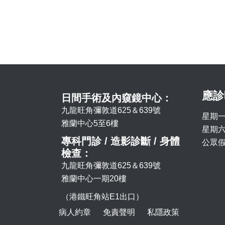
應診
日間手術及內窺鏡中心：
九龍旺角彌敦道625＆639號
星期一
雅蘭中心5至6樓
星期六 
專科門診 / 造影診斷 / 身體
公眾假
檢查：
九龍旺角彌敦道625＆639號
雅蘭中心一期20樓
（港鐵旺角站E1出口）
病人約章
免責聲明
私隱政策