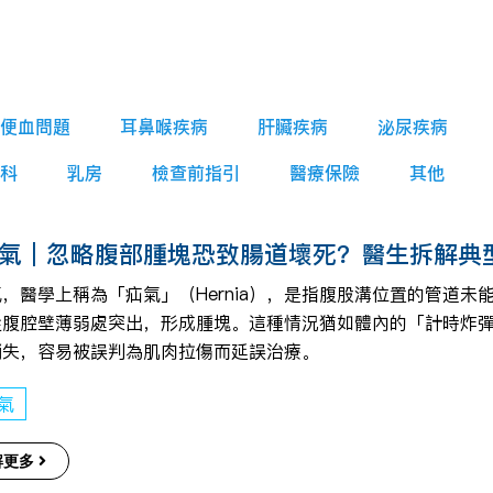
便血問題
耳鼻喉疾病
肝臟疾病
泌尿疾病
科
乳房
檢查前指引
醫療保險
其他
氣｜忽略腹部腫塊恐致腸道壞死？醫生拆解典型
，醫學上稱為「疝氣」（Hernia），是指腹股溝位置的管道
從腹腔壁薄弱處突出，形成腫塊。這種情況猶如體內的「計時炸
消失，容易被誤判為肌肉拉傷而延誤治療。
氣
解更多