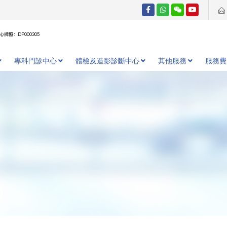
牌照：DP000305
專科門診中心
體檢及造影診斷中心
其他服務
服務費