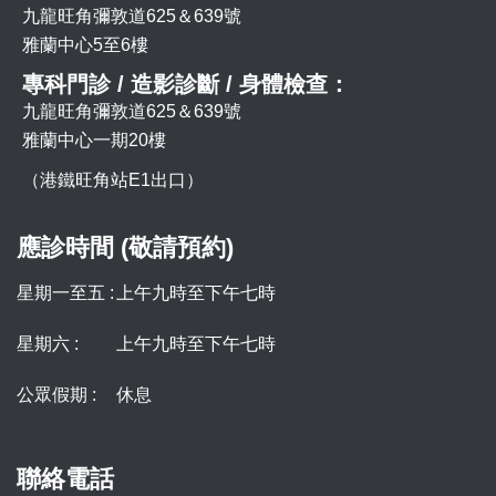
九龍旺角彌敦道625＆639號
雅蘭中心5至6樓
專科門診 / 造影診斷 / 身體檢查：
九龍旺角彌敦道625＆639號
雅蘭中心一期20樓
（港鐵旺角站E1出口）
應診時間 (敬請預約)
星期一至五 :
上午九時至下午七時
星期六 :
上午九時至下午七時
公眾假期 :
休息
聯絡電話