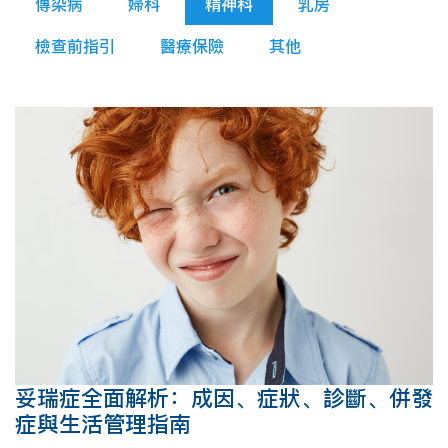
傳染病
婦科
精神科
乳房
檢查前指引
醫療保險
其他
妥瑞症全面解析：成因、症狀、診斷、併發
症與生活管理指南