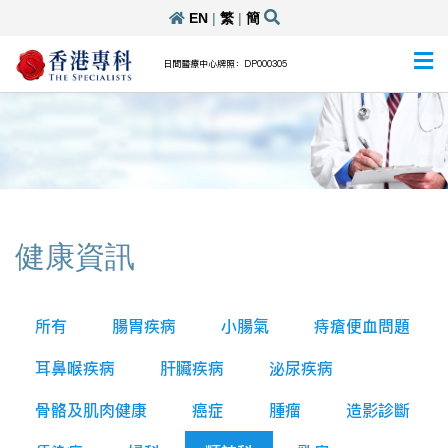
EN
|
繁
|
簡
日間醫療中心牌照：DP000305
健康資訊
所有
腸胃疾病
小腸氣
痔瘡便血問題
耳鼻喉疾病
肝臟疾病
泌尿疾病
骨骼及肌肉健康
癌症
腫瘤
造影診斷