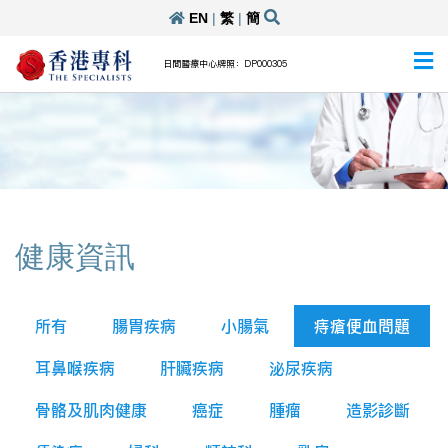
EN
|
繁
|
簡
日間醫療中心牌照：DP000305
健康資訊
所有
腸胃疾病
小腸氣
痔瘡便血問題
耳鼻喉疾病
肝臟疾病
泌尿疾病
骨骼及肌肉健康
癌症
腫瘤
造影診斷