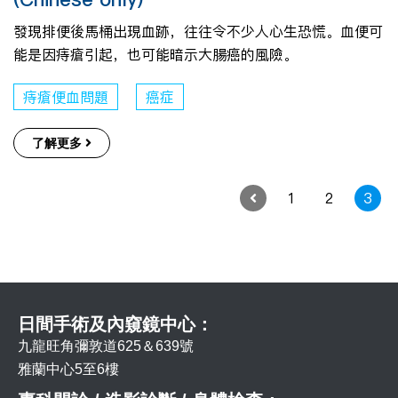
發現排便後馬桶出現血跡，往往令不少人心生恐慌。血便可
能是因痔瘡引起，也可能暗示大腸癌的風險。
痔瘡便血問題
癌症
了解更多
1
2
3
日間手術及內窺鏡中心：
九龍旺角彌敦道625＆639號
雅蘭中心5至6樓