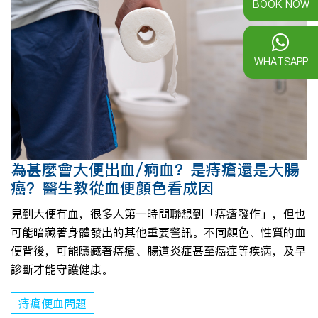
BOOK NOW
WHATSAPP
為甚麼會大便出血/痾血？是痔瘡還是大腸
癌？醫生教從血便顏色看成因
見到大便有血，很多人第一時間聯想到「痔瘡發作」，但也
可能暗藏著身體發出的其他重要警訊。不同顏色、性質的血
便背後，可能隱藏著痔瘡、腸道炎症甚至癌症等疾病，及早
診斷才能守護健康。
痔瘡便血問題