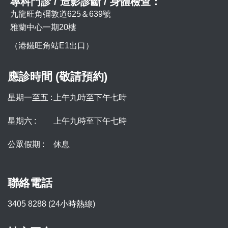
專科門診 / 造影診斷 / 身體檢查：
九龍旺角彌敦道625＆639號
雅蘭中心一期20樓
（港鐵旺角站E1出口）
應診時間 (敬請預約)
星期一至五 :
上午九時至下午七時
星期六 :
上午九時至下午七時
公眾假期 :
休息
聯絡電話
3405 8288 (24小時熱線)