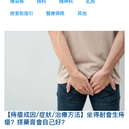
傳染病
婦科
精神科
乳房
檢查前指引
醫療保險
其他
【痔瘡成因/症狀/治療方法】坐得耐會生痔
瘡？搽藥膏會自己好？