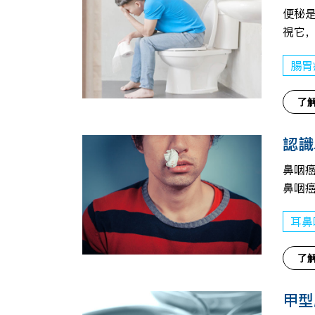
便秘
視它
腸胃
了
認識
鼻咽
鼻咽
耳鼻
了
甲型