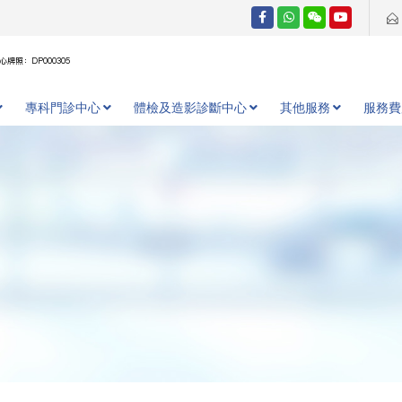
牌照：DP000305
專科門診中心
體檢及造影診斷中心
其他服務
服務費