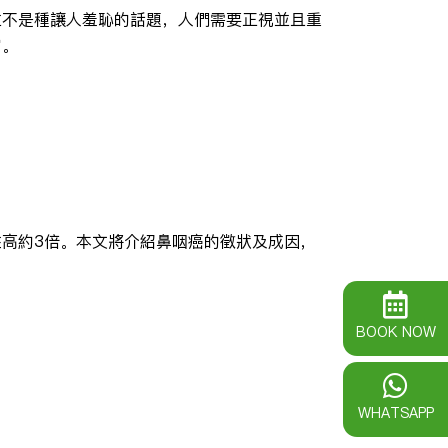
並不是種讓人羞恥的話題，人們需要正視並且重
它。
高約3倍。本文將介紹鼻咽癌的徵狀及成因，
BOOK NOW
WHATSAPP