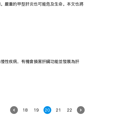
顯。嚴重的甲型肝炎也可能危及生命。本文也將
為慢性疾病，有機會損害肝臟功能並發展為肝
。
18
19
20
21
22