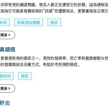
是非常常見的腸道問題，很多人都正在遭受它的折磨，認為便秘
，因為它可能是身體疾病的“訊號”但儘管如此，更要重視並正視
疾病
痔瘡便血問題
癌症
解更多
鼻咽癌
癌是香港常見的癌症之一，男性的發病率、死亡率和風險都較女性
癌的發展階段及治療方式，有助於市民預防癌症。
喉疾病
癌症
解更多
肝炎