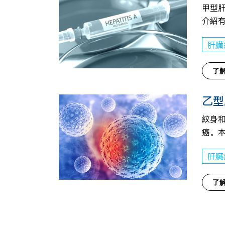
甲型
介紹
肝臟
了
乙型
紋身
癌。
肝臟
了