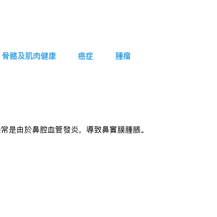
骨骼及肌肉健康
癌症
腫瘤
通常是由於鼻腔血管發炎，導致鼻竇膜腫脹。