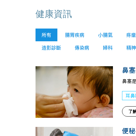
健康資訊
所有
腸胃疾病
小腸氣
痔瘡
造影診斷
傳染病
婦科
精神
鼻塞
鼻塞
耳鼻
了
便秘