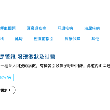
便血問題
耳鼻喉疾病
肝臟疾病
泌尿疾病
科
乳房
檢查前指引
醫療保險
其他
是警訊 發現徵狀及時醫
是一種令人困擾的病徵，有機會引致鼻子呼吸困難。鼻道內阻塞
喉疾病
解更多