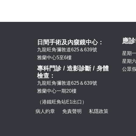
應診
日間手術及內窺鏡中心：
九龍旺角彌敦道625＆639號
星期一
雅蘭中心5至6樓
星期六 
專科門診 / 造影診斷 / 身體
公眾假
檢查：
九龍旺角彌敦道625＆639號
雅蘭中心一期20樓
（港鐵旺角站E1出口）
病人約章
免責聲明
私隱政策