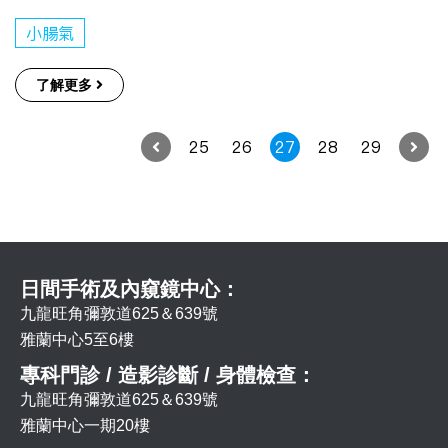
小腸氣
了解更多
25
26
27
28
29
日間手術及內窺鏡中心：
九龍旺角彌敦道625＆639號
雅蘭中心5至6樓
專科門診 / 造影診斷 / 身體檢查：
九龍旺角彌敦道625＆639號
雅蘭中心一期20樓