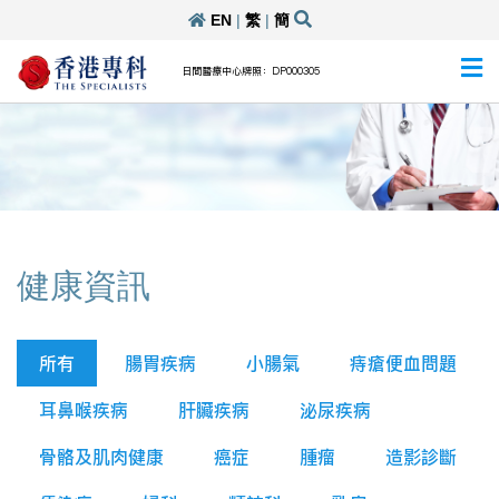
EN
|
繁
|
簡
日間醫療中心牌照：DP000305
健康資訊
所有
腸胃疾病
小腸氣
痔瘡便血問題
耳鼻喉疾病
肝臟疾病
泌尿疾病
骨骼及肌肉健康
癌症
腫瘤
造影診斷