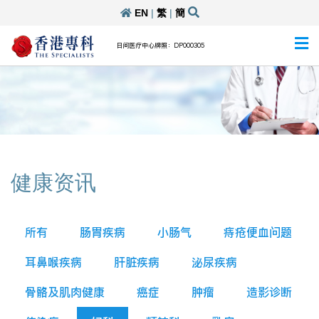
EN
|
繁
|
簡
日间医疗中心牌照：DP000305
健康资讯
所有
肠胃疾病
小肠气
痔疮便血问题
耳鼻喉疾病
肝脏疾病
泌尿疾病
骨骼及肌肉健康
癌症
肿瘤
造影诊断