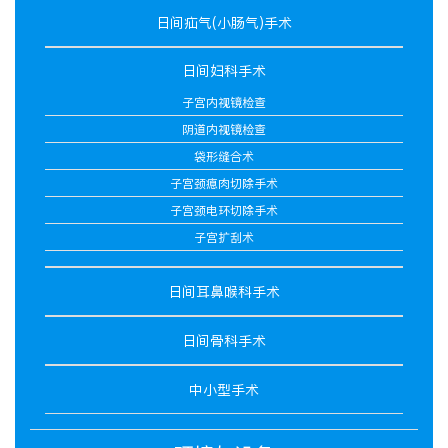
日间疝气(小肠气)手术
日间妇科手术
子宫内视镜检查
阴道内视镜检查
袋形缝合术
子宫颈瘜肉切除手术
子宫颈电环切除手术
子宫扩刮术
日间耳鼻喉科手术
日间骨科手术
中小型手术