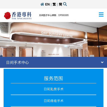
EN
|
繁
|
簡
日间医疗中心牌照：DP000305
日间手术中心
服务范围
日间乳房手术
日间痔疮手术