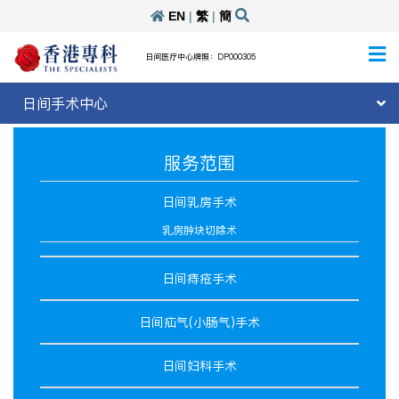
EN
|
繁
|
簡
日间医疗中心牌照：DP000305
日间手术中心
服务范围
日间乳房手术
乳房肿块切除术
日间痔疮手术
日间疝气(小肠气)手术
日间妇科手术