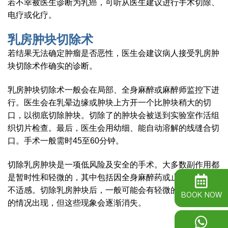
若不幸被医生诊断为乳癌，可听从医生建议进行手术切除、
电疗或化疗。
乳房肿块切除术
若结果无法确定肿瘤是否恶性，医生会建议病人接受乳房肿
块切除术作确实的诊断。
乳房肿块切除术一般会在局部、全身麻醉或麻醉师监控下进
行。医生会在乳晕边缘或肿块上方开一个比肿块稍大的切
口，以彻底切除肿块。切除了的肿块会被送到实验室作活组
织切片检查。最后，医生会用幼细、能自动溶解的线缝合切
口。手术一般需时45至60分钟。
切除乳房肿块是一项低风险及安全的手术。大多数副作用都
是暂时性和轻微的，其中包括因全身麻醉药或止痛剂引起的
不适感。切除乳房肿块后，一般可能会有轻微的瘀青和肿胀
BOOK NOW
的情况出现，但这些现象会逐渐消失。