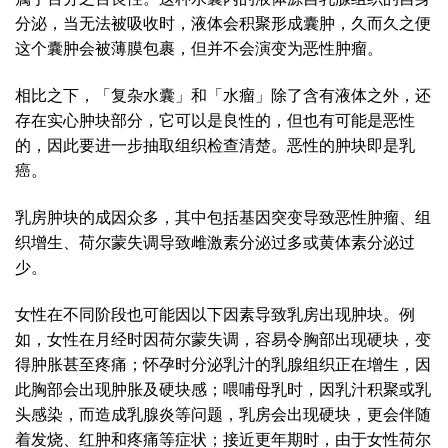
分泌，当无法被吸收时，液体会积聚形成囊肿，久而久之便
这个囊肿会被薄膜包裹，但并不会演变为恶性肿瘤。
相比之下，「复杂水囊」和「水瘤」除了含有液体之外，还
存在实心肿块部分，它可以是良性的，但也有可能是恶性
的，因此要进一步抽取组织检查清楚。恶性的肿块即是乳
癌。
乳房肿块的成因众多，其中包括基因突变导致恶性肿瘤、组
织增生、荷尔蒙失调导致雌激素分泌过多或黄体素分泌过
少。
女性在不同阶段也可能因以下因素导致乳房出现肿块。例
如，女性在月经时因荷尔蒙失调，容易令胸部出现硬块，变
得肿胀甚至疼痛；怀孕时分泌乳汁的乳腺组织正在增生，因
此胸部会出现肿胀及硬块感；喂哺母乳时，因乳汁积聚或乳
头感染，而造成乳腺炎等问题，乳房会出现硬块，更会伴随
着发烧、红肿和疼痛等症状；接近更年期时，由于女性荷尔