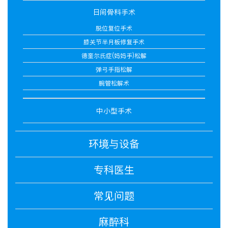
日间骨科手术
脱位复位手术
膝关节半月板修复手术
德奎尔氏症(妈妈手)松解
弹弓手指松解
腕管松解术
中小型手术
环境与设备
专科医生
常见问题
麻醉科