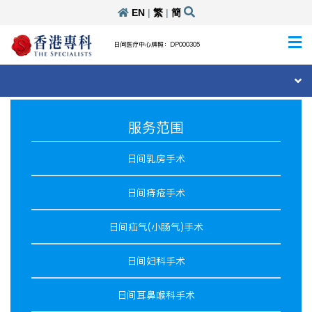
EN
|
繁
|
簡
日间医疗中心牌照：DP000305
服务范围
日间乳房手术
日间痔疮手术
日间疝气(小肠气)手术
日间妇科手术
日间耳鼻喉科手术