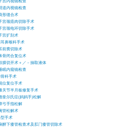
子宫内视镜检查
阴道内视镜检查
袋形缝合术
子宫颈瘜肉切除手术
子宫颈电环切除手术
子宫扩刮术
间耳鼻喉科手术
耳前窦切除术
鼻骨闭合复位术
鼓膜切开术＋／－抽取液体
睡眠内窥镜检查
间骨科手术
脱位复位手术
膝关节半月板修复手术
德奎尔氏症(妈妈手)松解
弹弓手指松解
腕管松解术
小型手术
麻醉下瘘管检查术及肛门瘘管切除术