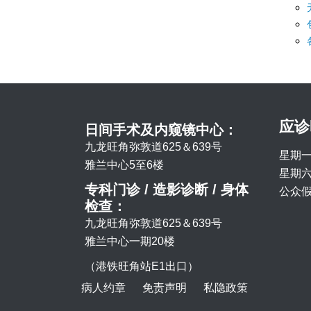
应诊
日间手术及内窥镜中心：
九龙旺角弥敦道625＆639号
星期一
雅兰中心5至6楼
星期六 
专科门诊 / 造影诊断 / 身体
公众假
检查：
九龙旺角弥敦道625＆639号
雅兰中心一期20楼
（港铁旺角站E1出口）
病人约章
免责声明
私隐政策