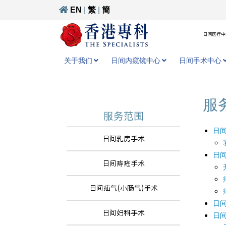
EN
|
繁
|
簡
日间医疗中心
关于我们
日间内窥镜中心
日间手术中心
服
服务范围
日
日间乳房手术
日
日间痔疮手术
日间疝气(小肠气)手术
日间
日间妇科手术
日