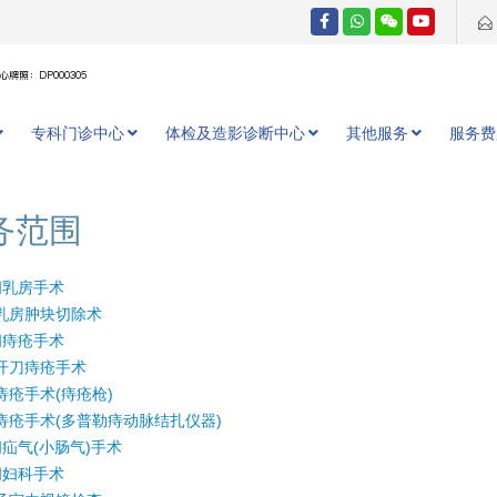
牌照：DP000305
专科门诊中心
体检及造影诊断中心
其他服务
服务费
务范围
间乳房手术
乳房肿块切除术
间痔疮手术
开刀痔疮手术
痔疮手术(痔疮枪)
痔疮手术(多普勒痔动脉结扎仪器)
疝气(小肠气)手术
间妇科手术