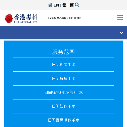
EN
|
繁
|
簡
日间医疗中心牌照：DP000305
服务范围
日间乳房手术
日间痔疮手术
日间疝气(小肠气)手术
日间妇科手术
日间耳鼻喉科手术