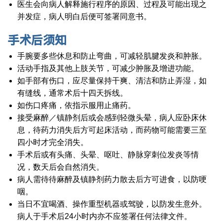
医生会向病人解释施行程序的原因、过程及可能出现之
并发症，病人明白后便可签署同意书。
手术后须知
手腕要多些休息和防止弯曲，可减轻肌腱发炎和肿胀。
活动手指及其他上肢关节，可减少肿胀及增进功能。
如手部有伤口，应尽量保持干爽、清洁和防止弄湿，如
有缝线，通常术后十四天拆线。
如伤口疼痛，依指示服用止痛药。
接受麻醉／镇静剂后或会感到轻微头晕，病人应卧床休
息，待药力消失后方可起床活动，而药物可能需要三至
四小时才完全消失。
手术后或有头痛、头晕、呕吐、静脉穿刺位发炎等情
况，数天后会自然消失。
病人需待待麻醉及镇静剂药力散去后方可进食，以防哽
咽。
当日不宜喝酒、操作重型机器或驾驶，以防发生意外。
病人于手术后24小时内亦不应签署任何法律文件。