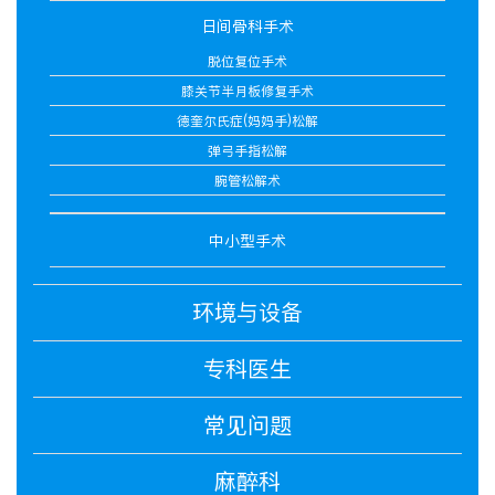
日间骨科手术
脱位复位手术
膝关节半月板修复手术
德奎尔氏症(妈妈手)松解
弹弓手指松解
腕管松解术
中小型手术
环境与设备
专科医生
常见问题
麻醉科