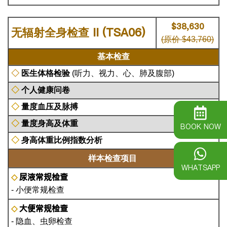
$38,630
II (TSA06)
无辐射全身检查
(原价 $43,760)
基本检查
◇
医生体格检验
(听力、视力、心、肺及腹部)
◇
个人健康问卷
◇
量度血压及脉搏
◇
量度身高及体重
BOOK NOW
◇
身高体重比例指数分析
样本检查项目
WHATSAPP
尿液常规检查
◇
- 小便常规检查
大便常规检查
◇
- 隐血、虫卵检查