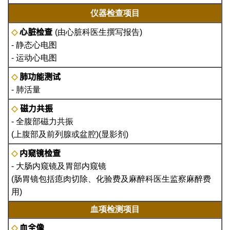
仪器检查项目
心脏检查
◇
(由心脏科医生撰写报告)
- 静态心电图
- 运动心电图
肺功能测试
◇
- 肺活量
磁力共振
◇
- 全腹部磁力共振
(上腹部及前列腺或盆腔)(显影剂)
内窥镜检查
◇
- 大肠内窥镜及胃部内窥镜
(肠胃镜包括瘜肉切除、化验费及麻醉科医生监察麻醉费
用)
血项检测项目
血全像
◇