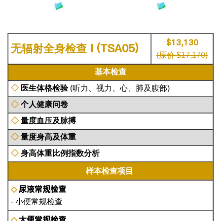
$13,130
I (TSA05)
无辐射全身检查
(原价 $17,170)
基本检查
◇
医生体格检验
(听力、视力、心、肺及腹部)
◇
个人健康问卷
◇
量度血压及脉搏
◇
量度身高及体重
◇
身高体重比例指数分析
样本检查项目
尿液常规检查
◇
- 小便常规检查
大便常规检查
◇