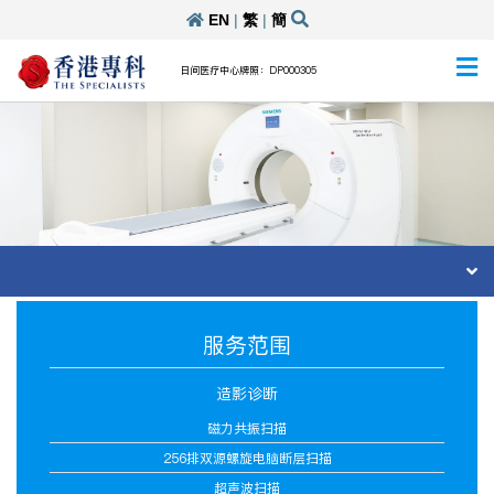
EN
|
繁
|
簡
日间医疗中心牌照：DP000305
服务范围
造影诊断
磁力共振扫描
256排双源螺旋电脑断层扫描
超声波扫描