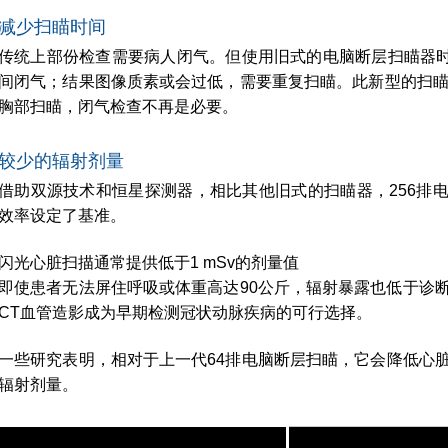
减少扫瞄时间
传统上部份检查需要病人闭气。但使用旧式的电脑断层扫瞄器
间闭气；结果图像质素或会过低，需要重复扫瞄。此新型的扫瞄
胸部扫瞄，闭气检查不再是必要。
较少的辐射剂量
借助双源技术和恒星探测器，相比其他旧式的扫瞄器，256排电脑断层扫瞄S
效率设定了基准。
闪光心脏扫描通常提供低于1 mSv的剂量值
即使患者无法屏住呼吸或体重高达90公斤，辐射暴露也低于诊
CT血管造影成为早期检测冠状动脉疾病的可行选择。
一些研究表明，相对于上一代64排电脑断层扫瞄，它会降低心脏
辐射剂量。