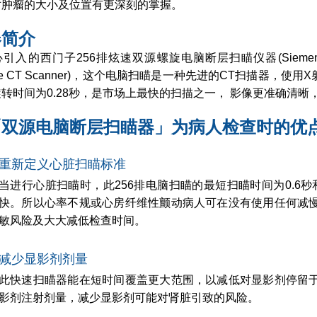
对肿瘤的大小及位置有更深刻的掌握。
器简介
入的西门子256排炫速双源螺旋电脑断层扫瞄仪器(Siemens SOMATOM D
rce CT Scanner)，这个电脑扫瞄是一种先进的CT扫描器
转时间为0.28秒，是市场上最快的扫描之一， 影像更准确清
「双源电脑断层扫瞄器」为病人检查时的优
重新定义心脏扫瞄标准
当进行心脏扫瞄时，此256排电脑扫瞄的最短扫瞄时间为0.6秒
快。所以心率不规或心房纤维性颤动病人可在没有使用任何减
敏风险及大大减低检查时间。
减少显影剂剂量
此快速扫瞄器能在短时间覆盖更大范围，以减低对显影剂停留
影剂注射剂量，减少显影剂可能对肾脏引致的风险。