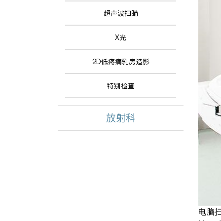
超声波扫瞄
X光
2D低疼痛乳房造影
特别检查
放射科
电脑