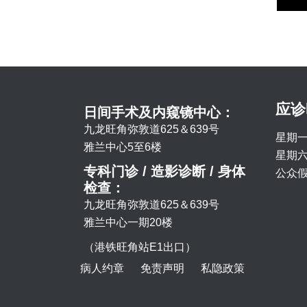
应诊
日间手术及内窥镜中心：
九龙旺角弥敦道625＆639号
星期一
雅兰中心5至6楼
星期六 
专科门诊 / 造影诊断 / 身体
公众假
检查：
九龙旺角弥敦道625＆639号
雅兰中心一期20楼
（港铁旺角站E1出口）
病人约章
免责声明
私隐政策