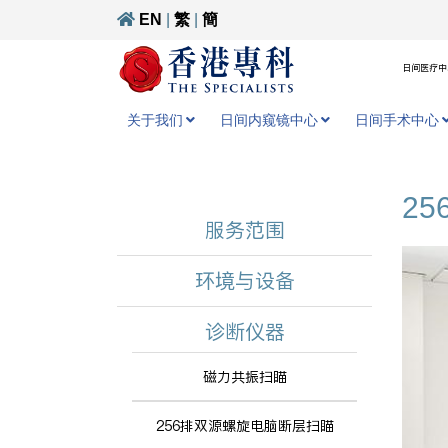
EN
|
繁
|
簡
日间医疗中心
关于我们
日间内窥镜中心
日间手术中心
2
服务范围
环境与设备
诊断仪器
磁力共振扫瞄
256排双源螺旋电脑断层扫瞄