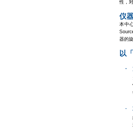
性，
仪
本中心引
Sou
器的旋
以
・
・