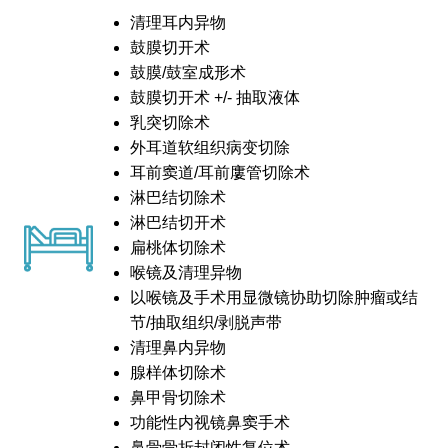
清理耳内异物
鼓膜切开术
鼓膜/鼓室成形术
鼓膜切开术 +/- 抽取液体
乳突切除术
外耳道软组织病变切除
耳前窦道/耳前廔管切除术
淋巴结切除术
淋巴结切开术
扁桃体切除术
喉镜及清理异物
以喉镜及手术用显微镜协助切除肿瘤或结
节/抽取组织/剥脱声带
清理鼻内异物
腺样体切除术
鼻甲骨切除术
功能性内视镜鼻窦手术
鼻骨骨折封闭性复位术