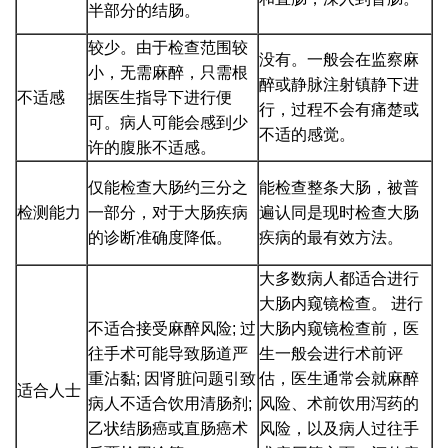
半部分的结肠。
较少。由于检查范围较
没有。一般会在监察麻
小，无需麻醉，只需根
醉或静脉注射镇静下进
不适感
据医生指导下进行便
行，过程不会有痛楚或
可。病人可能会感到少
不适的感觉。
许的腹胀不适感。
仅能检查大肠约三分之
能检查整条大肠，被普
检测能力
一部分，对于大肠疾病
遍认同是现时检查大肠
的诊断准确度降低。
疾病的最有效方法。
大多数病人都适合进行
大肠内窥镜检查。 进行
不适合接受麻醉风险; 过
大肠内窥镜检查前，医
往手术可能导致肠道严
生一般会进行术前评
重沾黏; 因肾脏问题引致
估，医生通常会就麻醉
适合人士
病人不适合饮用清肠剂;
风险、术前饮用泻药的
乙状结肠癌或直肠癌术
风险，以及病人过往手