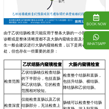
BOOK NOW
由于乙状结肠检查只能应用于整条大肠的一小部份，无论在
诊断或是整体清晰度都不及大肠内窥镜全面及准确，所以医
WHATSAPP
生一般会建议进行大肠内窥镜检查，以下是两者之间相似之
处，但也存在一些重要的差异：
乙状结肠内窥镜检查
大肠内窥镜检查
乙状结肠镜仅检查结肠
检查整个结肠和直肠，
的下半部分，包括直肠
检查范围
包括升结肠、横结肠、
和乙状结肠。它的检查
降结肠和乙状结肠。
范围相对较短。
仅能检查直肠以及乙状
肠镜可以检查整个结肠
检查深度
结肠部分，无法检查上
和直肠，深入到盲肠。