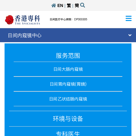
EN
|
繁
|
簡
日间医疗中心牌照：DP000305
日间内窥镜中心
服务范围
日间大肠内窥镜
日间胃内窥镜(胃鏡)
日间乙状结肠内窥镜
环境与设备
专科医生