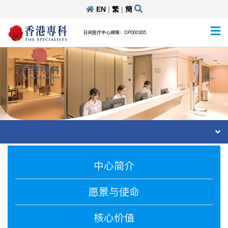
EN
|
繁
|
簡
日间医疗中心牌照：DP000305
中心简介
愿景与使命
核心价值