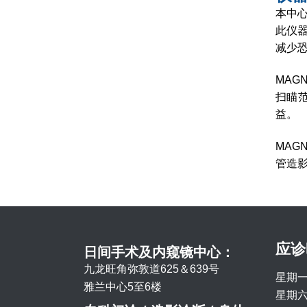
本中心
此仪器
减少恐
MAG
扫瞄
益。
MAG
管造
应诊
日间手术及内窥镜中心：
九龙旺角弥敦道625＆639号
星期一
雅兰中心5至6楼
星期六 