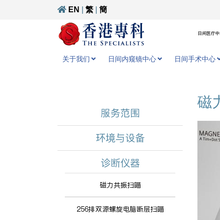
EN
|
繁
|
簡
日间医疗中心
关于我们
日间内窥镜中心
日间手术中心
磁
服务范围
环境与设备
诊断仪器
磁力共振扫瞄
256排双源螺旋电脑断层扫瞄