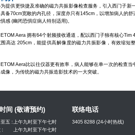
为提供更快捷及准确的磁力共振影像检查服务，引入西门子新一代磁力共
具备70cm宽敞的内孔径，深度亦只有145cm，以增加病人
惧感 (幽闭恐惧症病人特别适用)。
NETOM Aera 拥有64个射频接收通道，配以西门子独有核心Tim 
范围高达 205cm，能提供高解像度的磁力共振影像，有效缩
NETOM Aera比以往仪器更有效率，病人能够在单一次的检
影成像，为传统的磁力共振造影技术的一大突破。
时间 (敬请预约)
联络电话
至五 :
上午九时至下午七时
3405 8288 (24小时热线)
:
上午九时至下午七时