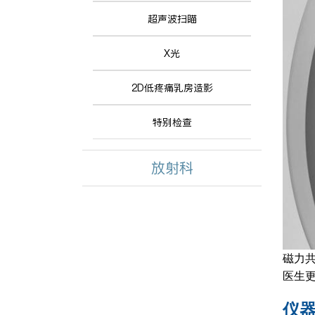
超声波扫瞄
X光
2D低疼痛乳房造影
特别检查
放射科
磁力
医生
仪