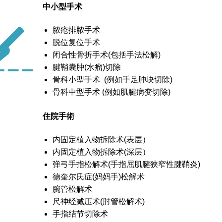
中小型手术
脓疮排脓手术
脱位复位手术
闭合性骨折手术(包括手法松解)
腱鞘囊肿(水瘤)切除
骨科小型手术 (例如手足肿块切除)
骨科中型手术 (例如肌腱病变切除)
住院手術
内固定植入物拆除术(表层）
内固定植入物拆除术(深层）
弹弓手指松解术(手指屈肌腱狭窄性腱鞘炎)
德奎尔氏症(妈妈手)松解术
腕管松解术
尺神经减压术(肘管松解术)
手指结节切除术