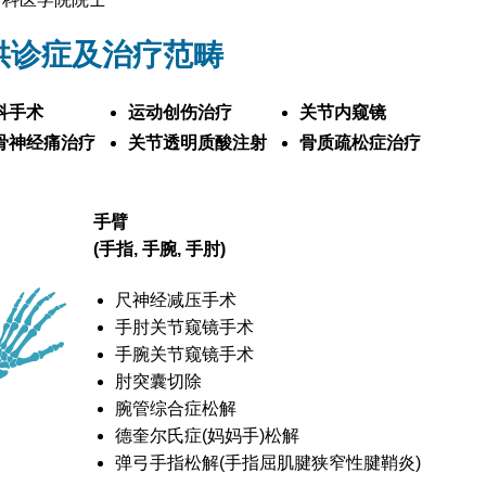
供诊症及治疗范畴
科手术
运动创伤治疗
关节内窥镜
骨神经痛治疗
关节透明质酸注射
骨质疏松症治疗
手臂
(手指, 手腕, 手肘)
尺神经减压手术
手肘关节窥镜手术
手腕关节窥镜手术
肘突囊切除
腕管综合症松解
德奎尔氏症(妈妈手)松解
弹弓手指松解(手指屈肌腱狭窄性腱鞘炎)