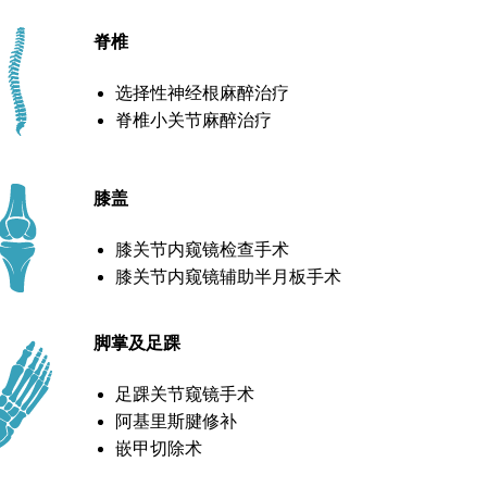
脊椎
选择性神经根麻醉治疗
脊椎小关节麻醉治疗
膝盖
膝关节内窥镜检查手术
膝关节内窥镜辅助半月板手术
脚掌及足踝
足踝关节窥镜手术
阿基里斯腱修补
嵌甲切除术