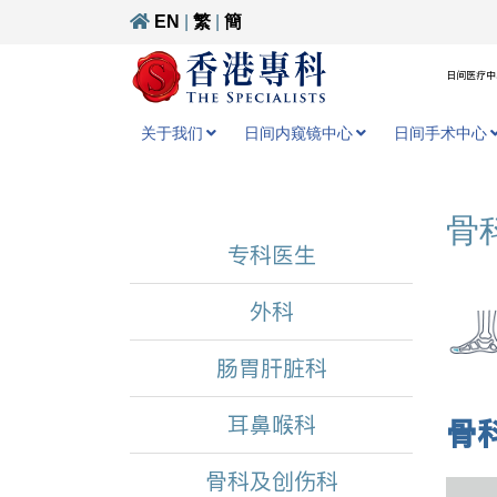
EN
|
繁
|
簡
日间医疗中心
关于我们
日间内窥镜中心
日间手术中心
骨
专科医生
外科
肠胃肝脏科
耳鼻喉科
骨
骨科及创伤科