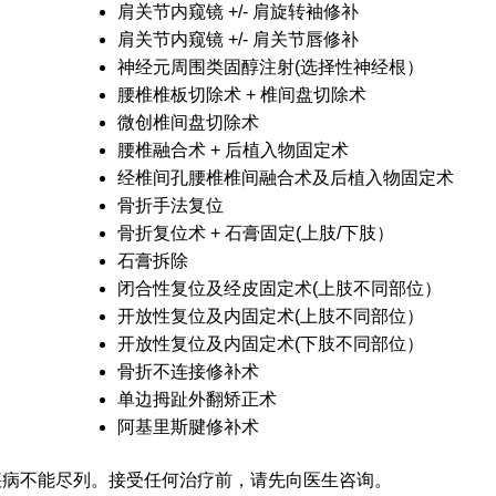
肩关节内窥镜 +/- 肩旋转袖修补
肩关节内窥镜 +/- 肩关节唇修补
神经元周围类固醇注射(选择性神经根）
腰椎椎板切除术 + 椎间盘切除术
微创椎间盘切除术
腰椎融合术 + 后植入物固定术
经椎间孔腰椎椎间融合术及后植入物固定术
骨折手法复位
骨折复位术 + 石膏固定(上肢/下肢）
石膏拆除
闭合性复位及经皮固定术(上肢不同部位）
开放性复位及内固定术(上肢不同部位）
开放性复位及内固定术(下肢不同部位）
骨折不连接修补术
单边拇趾外翻矫正术
阿基里斯腱修补术
疾病不能尽列。接受任何治疗前，请先向医生咨询。