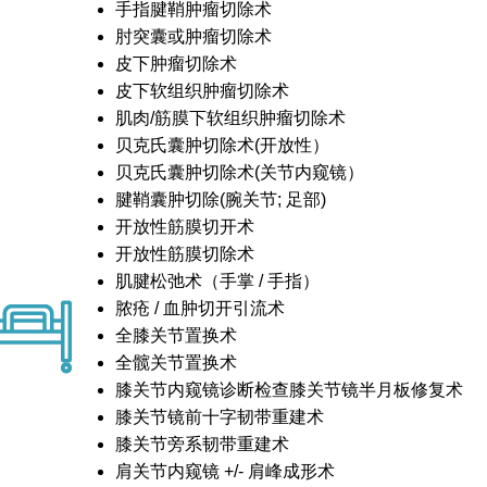
手指腱鞘肿瘤切除术
肘突囊或肿瘤切除术
皮下肿瘤切除术
皮下软组织肿瘤切除术
肌肉/筋膜下软组织肿瘤切除术
贝克氏囊肿切除术(开放性）
贝克氏囊肿切除术(关节内窥镜）
腱鞘囊肿切除(腕关节; 足部)
开放性筋膜切开术
开放性筋膜切除术
肌腱松弛术（手掌 / 手指）
脓疮 / 血肿切开引流术
全膝关节置换术
全髋关节置换术
膝关节内窥镜诊断检查膝关节镜半月板修复术
膝关节镜前十字韧带重建术
膝关节旁系韧带重建术
肩关节内窥镜 +/- 肩峰成形术