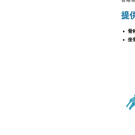
提
骨
坐