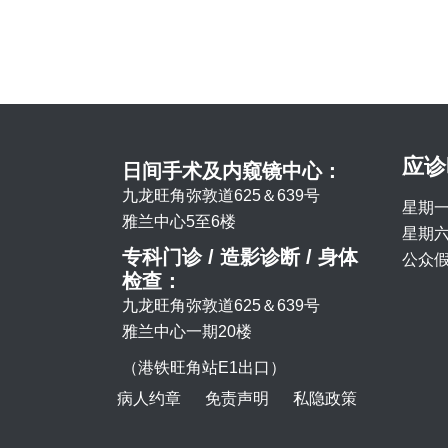
应诊
日间手术及内窥镜中心：
九龙旺角弥敦道625＆639号
星期一
雅兰中心5至6楼
星期六 
专科门诊 / 造影诊断 / 身体
公众假
检查：
九龙旺角弥敦道625＆639号
雅兰中心一期20楼
（港铁旺角站E1出口）
病人约章
免责声明
私隐政策