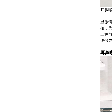
耳鼻
显微镜
接，
三种放
确保
耳鼻