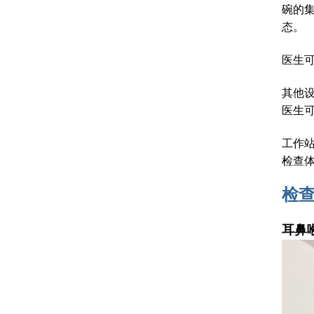
碗的
态。
医生
其他
医生
工作
检查
检
耳鼻喉