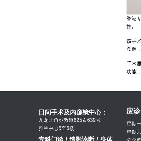
香港
性。
该手
图像
手术
功能
应诊
日间手术及内窥镜中心：
九龙旺角弥敦道625＆639号
星期一
雅兰中心5至6楼
星期六 
专科门诊 / 造影诊断 / 身体
公众假