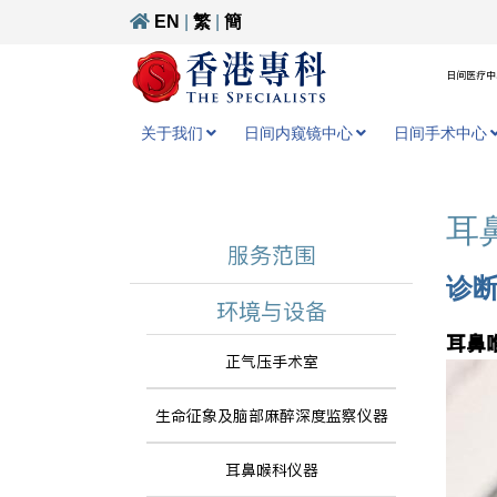
EN
|
繁
|
簡
日间医疗中心
关于我们
日间内窥镜中心
日间手术中心
耳
服务范围
诊
环境与设备
耳鼻
正气压手术室
生命征象及脑部麻醉深度监察仪器
耳鼻喉科仪器