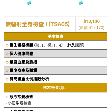
$13,130
無輻射全身檢查 I (TSA05)
(原價 $17,170)
基本檢查
醫生體格檢驗
◇
(聽力、視力、心、肺及腹部)
個人健康問卷
◇
量度血壓及脈搏
◇
量度身高及體重
◇
身高體重比例指數分析
◇
樣本檢查項目
◇
尿液常規檢查
- 小便常規檢查