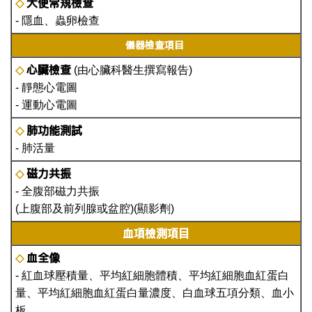
大便常規檢查
◇
- 隱血、蟲卵檢查
儀器檢查項目
心臟檢查
◇
(由心臟科醫生撰寫報告)
- 靜態心電圖
- 運動心電圖
肺功能測試
◇
- 肺活量
磁力共振
◇
- 全腹部磁力共振
(上腹部及前列腺或盆腔)(顯影劑)
血項檢測項目
血全像
◇
- 紅血球壓積量、平均紅細胞體積、平均紅細胞血紅蛋白
量、平均紅細胞血紅蛋白量濃度、白血球五項分類、血小
板