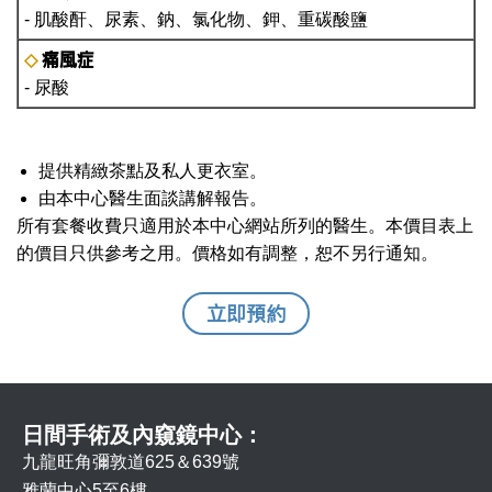
- 肌酸酐、尿素、鈉、氯化物、鉀、重碳酸鹽
痛風症
◇
- 尿酸
提供精緻茶點及私人更衣室。
由本中心醫生面談講解報告。
所有套餐收費只適用於本中心網站所列的醫生。本價目表上
的價目只供參考之用。價格如有調整，恕不另行通知。
立即預約
日間手術及內窺鏡中心：
九龍旺角彌敦道625＆639號
雅蘭中心5至6樓