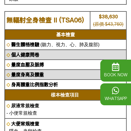
$
38,630
無輻射全身檢查 II (TSA06)
(原價 $
43,760)
基本檢查
醫生體格檢驗
◇
(聽力、視力、心、肺及腹部)
個人健康問卷
◇
量度血壓及脈搏
◇
量度身高及體重
BOOK NOW
◇
身高體重比例指數分析
◇
樣本檢查項目
WHATSAPP
◇
尿液常規檢查
- 小便常規檢查
大便常規檢查
◇