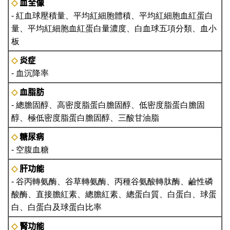
血全像
◇
- 紅血球壓積量、平均紅細胞體積、平均紅細胞血紅蛋白
量、平均紅細胞血紅蛋白量濃度、白血球五項分類、血小
板
炎症
◇
- 血沉降率
血脂肪
◇
- 總膽固醇、高密度脂蛋白膽固醇、低密度脂蛋白膽固
醇、極低密度脂蛋白膽固醇、三酸甘油脂
糖尿病
◇
- 空腹血糖
肝功能
◇
- 谷丙轉氨酶、谷草轉氨酶、丙種谷氨酸轉肽酶、鹼性磷
酸酶、直接膽紅素、總膽紅素、總蛋白質、白蛋白、球蛋
白、白蛋白及球蛋白比率
腎功能
◇