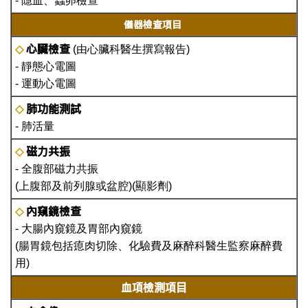
- 隱血、蟲卵檢查
儀器檢查項目
心臟檢查
◇
(由心臟科醫生撰寫報告)
- 靜態心電圖
- 運動心電圖
肺功能測試
◇
- 肺活量
磁力共振
◇
- 全腹部磁力共振
(上腹部及前列腺或盆腔)(顯影劑)
內窺鏡檢查
◇
- 大腸內窺鏡及胃部內窺鏡
(腸胃鏡包括瘜肉切除、化驗費及麻醉科醫生監察麻醉費
用)
血項檢測項目