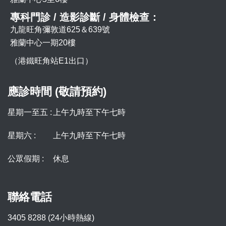
專科門診 / 造影診斷 / 身體檢查：
九龍旺角彌敦道625＆639號
雅蘭中心一期20樓
（港鐵旺角站E1出口）
應診時間 (敬請預約)
星期一至五 :
上午九時至下午七時
星期六 :
上午九時至下午七時
公眾假期 :
休息
聯絡電話
3405 8288 (24小時熱線)