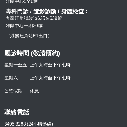
雅蘭中心5至6樓
專科門診 / 造影診斷 / 身體檢查：
九龍旺角彌敦道625＆639號
雅蘭中心一期20樓
（港鐵旺角站E1出口）
應診時間 (敬請預約)
星期一至五 :
上午九時至下午七時
星期六 :
上午九時至下午七時
公眾假期 :
休息
聯絡電話
3405 8288 (24小時熱線)