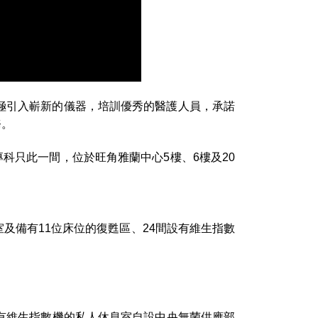
積極引入嶄新的儀器，培訓優秀的醫護人員，承諾
務。
科只此一間，位於旺角雅蘭中心5樓、6樓及20
及備有11位床位的復甦區、24間設有維生指數
設有維生指數機的私人休息室自設中央無菌供應部