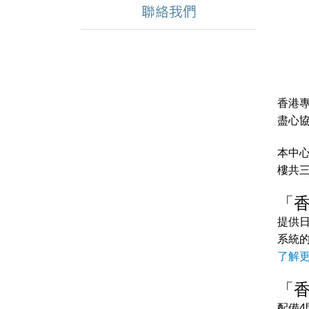
聯絡我們
香港
盡心
本中
樓共三
「
提供日
系統
了解
「
配備