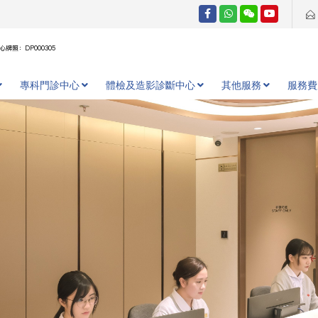
牌照：DP000305
專科門診中心
體檢及造影診斷中心
其他服務
服務費