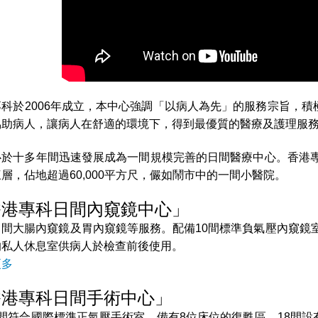
專科於2006年成立，本中心強調「以病人為先」的服務宗旨，
協助病人，讓病人在舒適的環境下，得到最優質的醫療及護理服
心於十多年間迅速發展成為一間規模完善的日間醫療中心。香港專
層，佔地超過60,000平方尺，儼如鬧市中的一間小醫院。
香港專科日間內窺鏡中心」
間大腸內窺鏡及胃內窺鏡等服務。配備10間標準負氣壓內窺鏡室
的私人休息室供病人於檢查前後使用。
更多
香港專科日間手術中心」
4間符合國際標準正氣壓手術室、備有8位床位的復甦區、18間