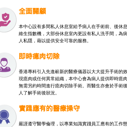
全面關顧
本中心設有多間私人休息室給予病人在手術前、後休
維生指數機，大部份休息室內更設有私人洗手間，為
人私隱，藉以提供安全可靠的服務。
即時瘜肉切除
香港專科引入先進嶄新的醫療儀器以大大提升手術的
現瘜肉或任何異常組織，本中心會為病人提供即時瘜
無需另約時間進行瘜肉切除手術。而醫生亦會於手術
人了解手術後狀況。
實踐應有的醫療操守
嚴謹遵守醫學倫理，以專業知識實踐員工應有的工作