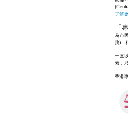
(Cen
了解
「
為市
務)
一直
素，
香港