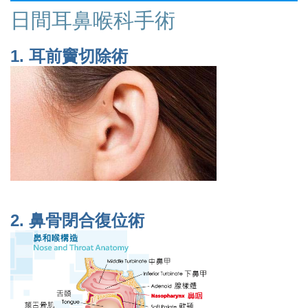
日間耳鼻喉科手術
1.
耳前竇切除術
2.
鼻骨閉合復位術