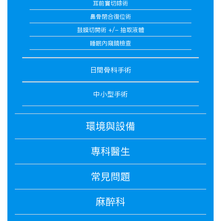
耳前竇切除術
鼻骨閉合復位術
鼓膜切開術 +/- 抽取液體
睡眠內窺鏡檢查
日間骨科手術
中小型手術
環境與設備
專科醫生
常見問題
麻醉科