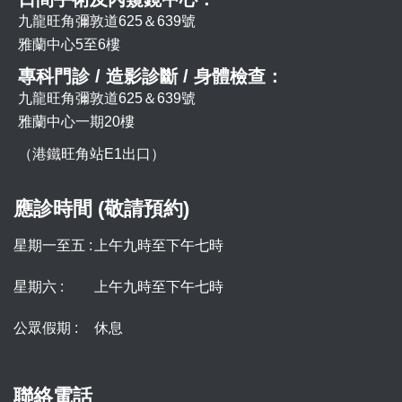
九龍旺角彌敦道625＆639號
雅蘭中心5至6樓
專科門診 / 造影診斷 / 身體檢查：
九龍旺角彌敦道625＆639號
雅蘭中心一期20樓
（港鐵旺角站E1出口）
應診時間 (敬請預約)
星期一至五 :
上午九時至下午七時
星期六 :
上午九時至下午七時
公眾假期 :
休息
聯絡電話