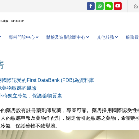
牌照：DP000305
專科門診中心
體檢及造影診斷中心
其他服務
服務費
房
國際認受的First DataBank (FDB)為資料庫
低藥物敏感的風險
4小時獨立冷氣，保護藥物質素
的藥房設有註冊藥劑師配藥，專業可靠。藥房採用國際認受性極高的 Fir
病人的敏感申報及藥物作配對，剔走會引起敏感之藥物，希望將引
立冷氣，保護藥物不致變壞。