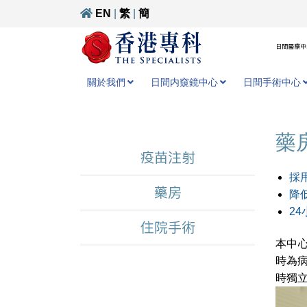
EN
|
繁
|
簡
日間醫療中心
關於我們
日間内窺鏡中心
日間手術中心
藥
疫苗注射
採用
藥房
降
2
住院手術
本中心
時為
時獨