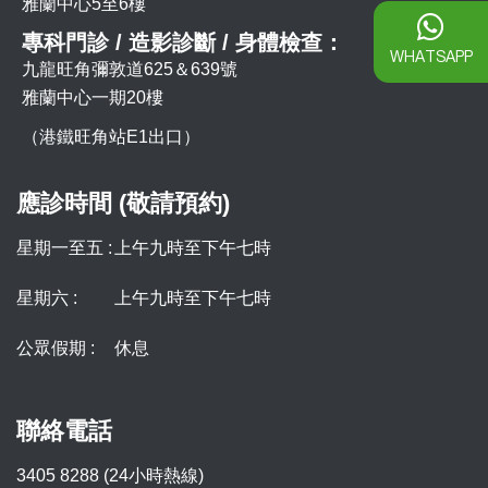
雅蘭中心5至6樓
專科門診 / 造影診斷 / 身體檢查：
WHATSAPP
九龍旺角彌敦道625＆639號
雅蘭中心一期20樓
（港鐵旺角站E1出口）
應診時間 (敬請預約)
星期一至五 :
上午九時至下午七時
星期六 :
上午九時至下午七時
公眾假期 :
休息
聯絡電話
3405 8288 (24小時熱線)