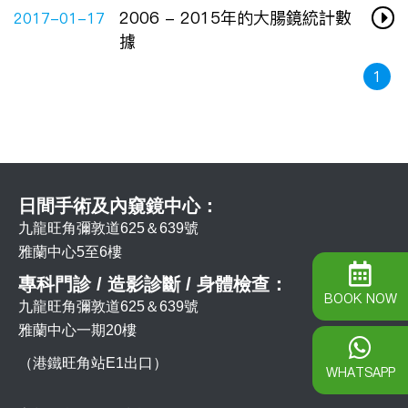
2006 - 2015年的大腸鏡統計數
2017-01-17
據
1
日間手術及內窺鏡中心：
九龍旺角彌敦道625＆639號
雅蘭中心5至6樓
專科門診 / 造影診斷 / 身體檢查：
BOOK NOW
九龍旺角彌敦道625＆639號
雅蘭中心一期20樓
（港鐵旺角站E1出口）
WHATSAPP