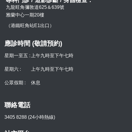
專科門診 / 造影診斷 / 身體檢查：
九龍旺角彌敦道625＆639號
雅蘭中心一期20樓
（港鐵旺角站E1出口）
應診時間 (敬請預約)
星期一至五 :
上午九時至下午七時
星期六 :
上午九時至下午七時
公眾假期 :
休息
聯絡電話
3405 8288 (24小時熱線)