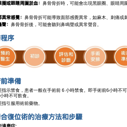
眼圈或眼睛周圍淤血：
鼻骨骨折時，可能會出現黑眼圈、眼睛周
。
部異常感覺：
鼻骨骨折可能導致面部感覺異常，如麻木、刺痛或
鳴聲：
鼻骨骨折後，可能會聽到鼻鳴聲或異常聲音。
醫程序
術前準備
照指示禁食，患者一般在手術前 6 小時禁食。即手術前6小時不
2小時不可飲食。
照指引服用術前藥物。
閉合復位術的治療方法和步驟
術適應症: