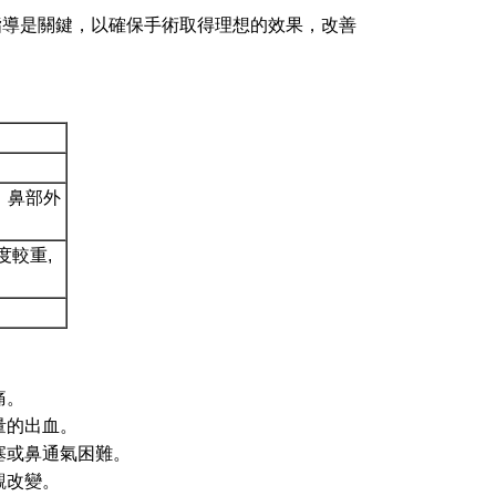
指導是關鍵，以確保手術取得理想的效果，改善
，鼻部外
度較重,
痛。
量的出血。
塞或鼻通氣困難。
觀改變。