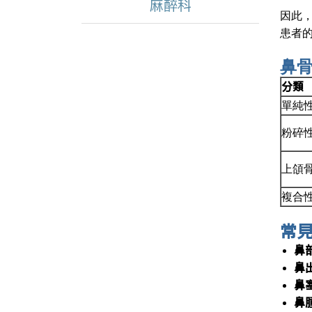
麻醉科
因此
患者
鼻
分類
單純
粉碎
上頜
複合
常
鼻
鼻
鼻
鼻