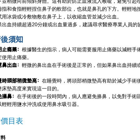
下並稍微向前傾斜身體。這有助於防止血液流入喉嚨，避免引起
拇指和食指輕輕捏住鼻子的軟部位，也就是鼻孔的下方。輕輕地按
試用冰袋或冷敷物敷在鼻子上，以收縮血管並減少出血。
果出血持續超過20分鐘或出血量過多，建議尋求醫療專業人員的
術後須知
用止痛藥：
根據醫生的指示，病人可能需要服用止痛藥以減輕手
定使用止痛藥。
意鼻出血：
輕微的鼻出血在手術後是正常的，但如果鼻出血持續
。
覺時頭部稍微墊高：
在睡覺時，將頭部稍微墊高有助於減少手術
整床墊高度來實現這一目的。
免擤鼻：
在手術後的一段時間內，病人應避免擤鼻，以免對手術
以輕輕用鹽水沖洗或使用鼻水吸引器。
看價目表
資料