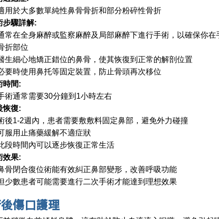
適用於大多數單純性鼻骨骨折和部分粉碎性骨折
術步驟詳解:
通常在全身麻醉或監察麻醉及局部麻醉下進行手術，以確保你在
骨折部位
醫生細心地矯正錯位的鼻骨，使其恢復到正常的解剖位置
必要時使用鼻托等固定裝置，防止骨頭再次移位
術時間:
手術通常需要30分鐘到1小時左右
後恢復:
術後1-2週內，患者需要敷敷料固定鼻部，避免外力碰撞
可服用止痛藥緩解不適症狀
此段時間內可以逐步恢復正常生活
術效果:
鼻骨閉合復位術能有效糾正鼻部變形，改善呼吸功能
但少數患者可能需要進行二次手術才能達到理想效果
術後傷口護理