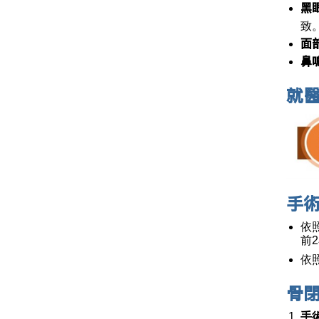
黑
致
面
鼻
就
手
依
前
依
骨
手