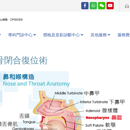
牌照：DP000305
專科門診中心
體檢及造影診斷中心
其他服務
服務費
骨閉合復位術