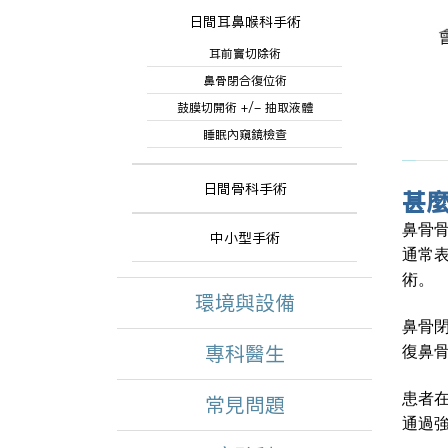
日間耳鼻喉科手術
耳前竇切除術
鼻骨閉合復位術
鼓膜切開術 +/- 抽取液體
睡眠內窺鏡檢查
日間骨科手術
甚
鼻骨
中小型手術
通常
術。
環境與設備
鼻骨
專科醫生
復鼻
患者
常見問題
通過