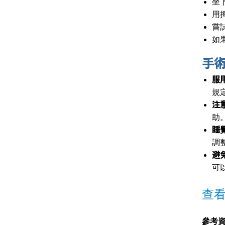
坐
用
嘗
如
手
服
規
注
助
睡
調
避
可
查
參考