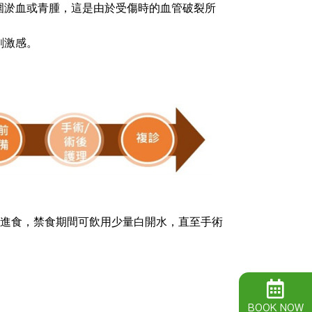
圍淤血或青腫，這是由於受傷時的血管破裂所
刺激感。
可進食，禁食期間可飲用少量白開水，直至手術
BOOK NOW