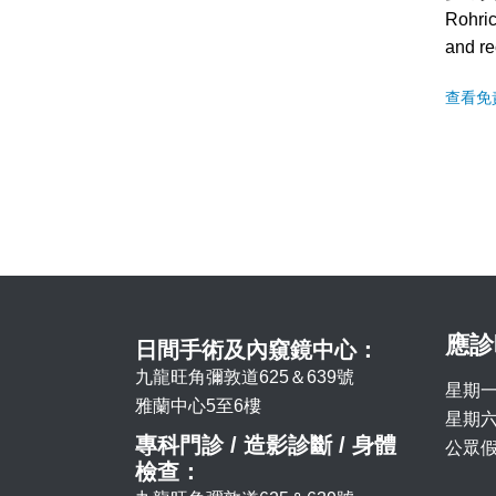
Rohric
and re
查看免
應診
日間手術及內窺鏡中心：
九龍旺角彌敦道625＆639號
星期一
雅蘭中心5至6樓
星期六 
專科門診 / 造影診斷 / 身體
公眾假
檢查：