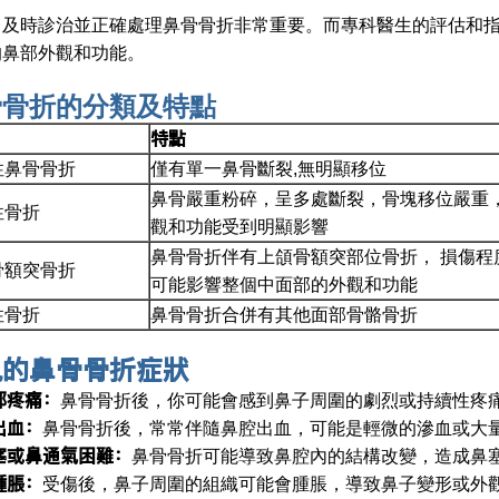
，及時診治並正確處理鼻骨骨折非常重要。而專科醫生的評估和
的鼻部外觀和功能。
骨骨折的分類及特點
特點
性鼻骨骨折
僅有單一鼻骨斷裂,無明顯移位
鼻骨嚴重粉碎，呈多處斷裂，骨塊移位嚴重
性骨折
觀和功能受到明顯影響
鼻骨骨折伴有上頜骨額突部位骨折， 損傷程
骨額突骨折
可能影響整個中面部的外觀和功能
性骨折
鼻骨骨折合併有其他面部骨骼骨折
見的鼻骨骨折症狀
部疼痛：
鼻骨骨折後，你可能會感到鼻子周圍的劇烈或持續性疼
出血：
鼻骨骨折後，常常伴隨鼻腔出血，可能是輕微的滲血或大
塞或鼻通氣困難：
鼻骨骨折可能導致鼻腔內的結構改變，造成鼻
腫脹：
受傷後，鼻子周圍的組織可能會腫脹，導致鼻子變形或外