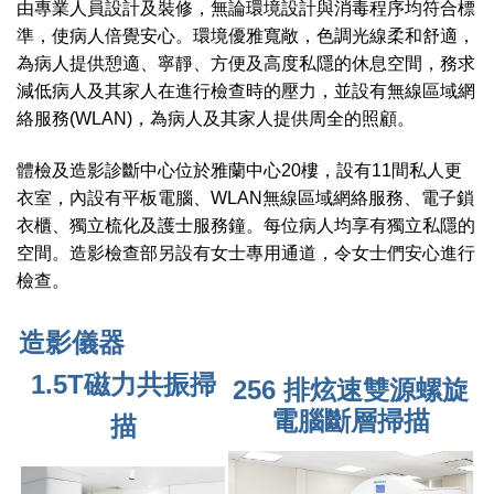
由專業人員設計及裝修，無論環境設計與消毒程序均符合標
準，使病人倍覺安心。環境優雅寬敞，色調光線柔和舒適，
為病人提供憩適、寧靜、方便及高度私隱的休息空間，務求
減低病人及其家人在進行檢查時的壓力，並設有無線區域網
絡服務(WLAN)，為病人及其家人提供周全的照顧。
體檢及造影診斷中心位於雅蘭中心20樓，設有11間私人更
衣室，內設有平板電腦、WLAN無線區域網絡服務、電子鎖
衣櫃、獨立梳化及護士服務鐘。每位病人均享有獨立私隱的
空間。造影檢查部另設有女士專用通道，令女士們安心進行
檢查。
造影儀器
1.5T磁力共振掃
256 排炫速雙源螺旋
電腦斷層掃描
描