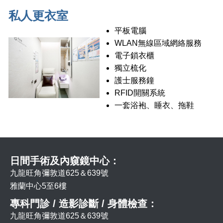
私人更衣室
平板電腦
WLAN無線區域網絡服務
電子鎖衣櫃
獨立梳化
護士服務鐘
RFID開關系統
一套浴袍、睡衣、拖鞋
日間手術及內窺鏡中心：
九龍旺角彌敦道625＆639號
雅蘭中心5至6樓
專科門診 / 造影診斷 / 身體檢查：
九龍旺角彌敦道625＆639號