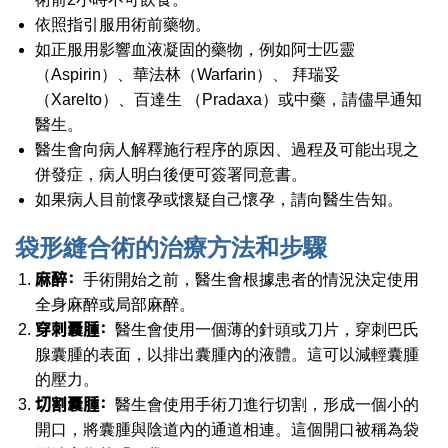
依照指引服用術前藥物。
如正服用影響血液凝固的藥物，例如阿士匹靈
（Aspirin）、華法林（Warfarin）、 拜瑞妥
（Xarelto）、百達生 （Pradaxa）或中藥，請儘早通知
醫生。
醫生會向病人解釋施行程序的原因、過程及可能出現之
併發症，病人明白後便可簽署同意書。
如果病人目前懷孕或懷疑自己懷孕，請向醫生告知。
袋形縫合術的治療方法和步驟
麻醉：
手術開始之前，醫生會根據患者的情況決定使用
全身麻醉或局部麻醉。
穿刺囊腫：
醫生會使用一個薄的針頭或刀片，穿刺巴氏
腺囊腫的表面，以排出囊腫內的液體。這可以減輕囊腫
的壓力。
切割囊腫：
醫生會使用手術刀進行切割，形成一個小的
開口，將囊腫與陰道內的通道相連。這個開口被稱為袋