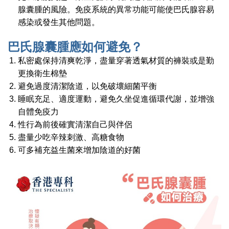
腺囊腫的風險。免疫系統的異常功能可能使巴氏腺容易
感染或發生其他問題。
巴氏腺囊腫應如何避免？
私密處保持清爽乾淨，盡量穿著透氣材質的褲裝或是勤
更換衛生棉墊
避免過度清潔陰道，以免破壞細菌平衡
睡眠充足、適度運動，避免久坐促進循環代謝，並增強
自體免疫力
性行為前後確實清潔自己與伴侶
盡量少吃辛辣刺激、高糖食物
可多補充益生菌來增加陰道的好菌