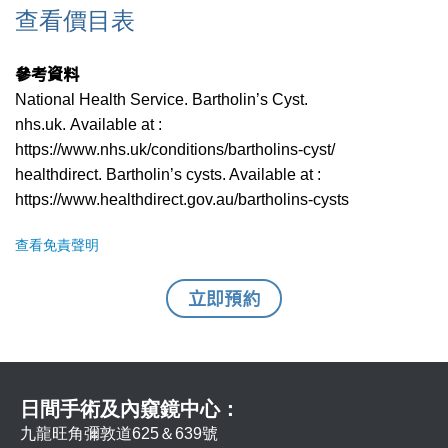
查看價目表
參考資料
National Health Service. Bartholin’s Cyst.
nhs.uk. Available at :
https://www.nhs.uk/conditions/bartholins-cyst/
healthdirect. Bartholin’s cysts. Available at :
https://www.healthdirect.gov.au/bartholins-cysts
查看免責聲明
立即預約
日間手術及內窺鏡中心：
九龍旺角彌敦道625＆639號