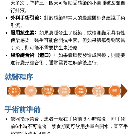
天多次，堅持三、四天可幫助受感染的小囊腫破裂並自
行排液。
外科手術引流：
對於感染非常大的囊腫醫師會建議手術
引流。
服用抗生素：
如果囊腫發生了感染，或檢測顯示具有性
傳染感染，醫生可能會開抗生素。但如果膿瘍得到適當
引流，則可能不需要抗生素治療。
袋形縫合術（造口）：
如果囊腫復發造成困擾，則需要
進行袋形縫合術，通常需要在麻醉後進行。
就醫程序
手術前準備
依照指示禁食，患者一般在手術前 6 小時禁食。即手術
前6小時不可進食，禁食期間可飲用少量白開水，直至手
術前2小時不可飲食。