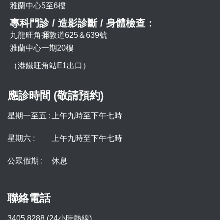
雅蘭中心5至6樓
專科門診 / 造影診斷 / 身體檢查：
九龍旺角彌敦道625＆639號
雅蘭中心一期20樓
（港鐵旺角站E1出口）
應診時間 (敬請預約)
星期一至五 :
上午九時至下午七時
星期六 :
上午九時至下午七時
公眾假期 :
休息
聯絡電話
3405 8288 (24小時熱線)