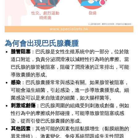
為何會出現巴氏腺囊腫
腺管阻塞
：巴氏腺是女性生殖系統中的一部分，位於陰
道口附近，負責分泌潤滑液以減輕性行為時的摩擦。當
巴氏腺的腺管被阻塞，阻礙了潤滑液的正常排出，可能
導致囊腫的形成。
感染
：巴氏腺囊腫常常與感染有關。如果腺管被阻塞，
可能會滋生細菌，引起感染，進一步導致囊腫形成。細
菌感染可以是來自陰道的細菌，如大腸桿菌等。
刺激或創傷
：巴氏腺周圍的組織受到刺激或創傷，例如
性行為中的摩擦或外部碰撞，可能導致腺管阻塞或感
染，從而引發巴氏腺囊腫的形成。
其他因素
：其他可能的因素包括黏膜增生（黏膜細胞的
異常增殖）、激素變化、免疫系統問題或先天性問題