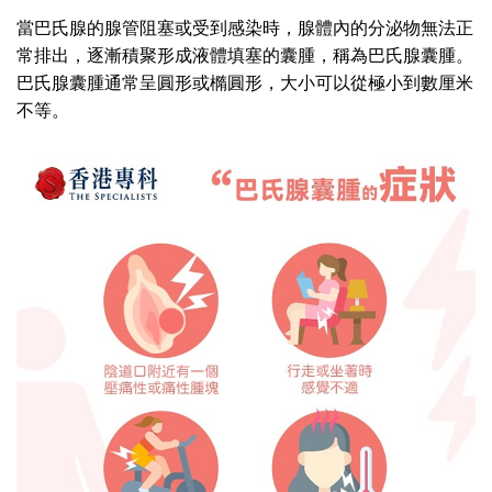
當巴氏腺的腺管阻塞或受到感染時，腺體內的分泌物無法正
常排出，逐漸積聚形成液體填塞的囊腫，稱為巴氏腺囊腫。
巴氏腺囊腫通常呈圓形或橢圓形，大小可以從極小到數厘米
不等。