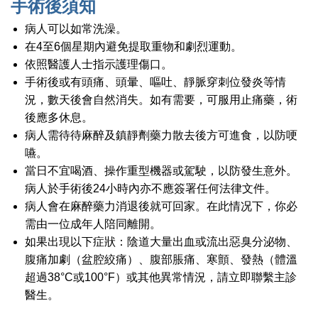
手術後須知
病人可以如常洗澡。
在4至6個星期內避免提取重物和劇烈運動。
依照醫護人士指示護理傷口。
手術後或有頭痛、頭暈、嘔吐、靜脈穿刺位發炎等情
況，數天後會自然消失。如有需要，可服用止痛藥，術
後應多休息。
病人需待待麻醉及鎮靜劑藥力散去後方可進食，以防哽
嚥。
當日不宜喝酒、操作重型機器或駕駛，以防發生意外。
病人於手術後24小時內亦不應簽署任何法律文件。
病人會在麻醉藥力消退後就可回家。在此情况下，你必
需由一位成年人陪同離開。
如果出現以下症狀：陰道大量出血或流出惡臭分泌物、
腹痛加劇（盆腔絞痛）、腹部脹痛、寒顫、發熱（體溫
超過38°C或100°F）或其他異常情況，請立即聯繫主診
醫生。