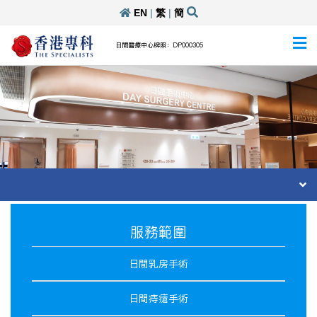
EN
|
繁
|
簡
日間醫療中心牌照：DP000305
服務範圍
日間乳房手術
日間痔瘡手術