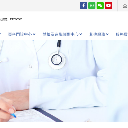
牌照：DP000305
專科門診中心
體檢及造影診斷中心
其他服務
服務費