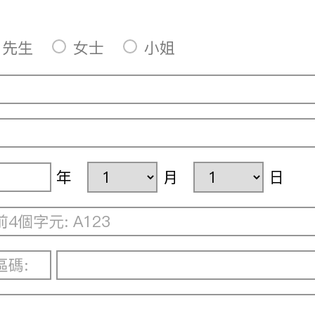
先生
女士
小姐
年
月
日