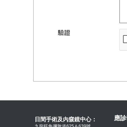
驗證
應診
日間手術及內窺鏡中心：
九龍旺角彌敦道625＆639號