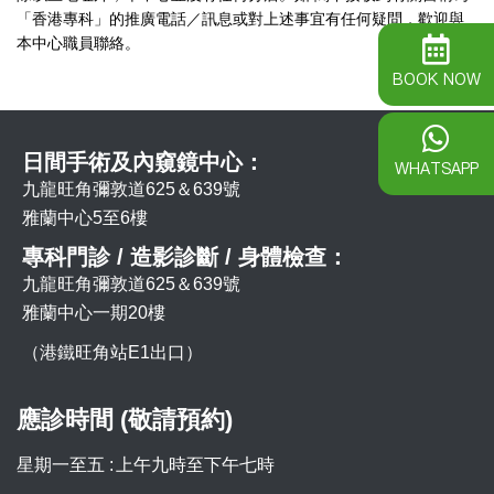
「香港專科」的推廣電話／訊息或對上述事宜有任何疑問，歡迎與
本中心職員聯絡。
BOOK NOW
日間手術及內窺鏡中心：
WHATSAPP
九龍旺角彌敦道625＆639號
雅蘭中心5至6樓
專科門診 / 造影診斷 / 身體檢查：
九龍旺角彌敦道625＆639號
雅蘭中心一期20樓
（港鐵旺角站E1出口）
應診時間 (敬請預約)
星期一至五 :
上午九時至下午七時