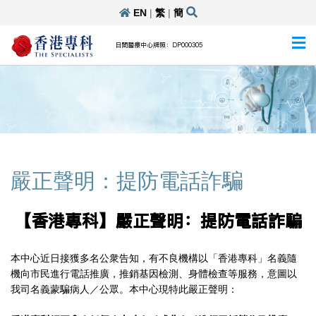
EN
|
繁
|
簡
日間醫療中心牌照：DP000305
嚴正聲明：提防電話詐騙
【香港專科】嚴正聲明：提防電話詐騙
本中心近日接獲多名公衆告知，有不良機構以「香港專科」名義隨
機向市民進行電話推廣，推銷基因檢測、身體檢查等服務，意圖以
我司名義蒙騙病人／公眾。本中心現特此嚴正聲明：