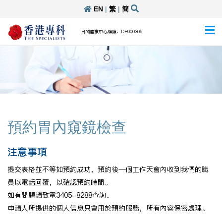
EN
|
繁
|
簡
日間醫療中心牌照：DP000305
預約胃內窺鏡檢查
注意事項
提交表格並不等如預約成功，預約後一個工作天會內收到我們的職
員以電話回覆，以確認預約時間。
如有問題請致電3405-8288查詢。
申請人所提供的個人信息只會用於預約服務，所有內容保密處理。