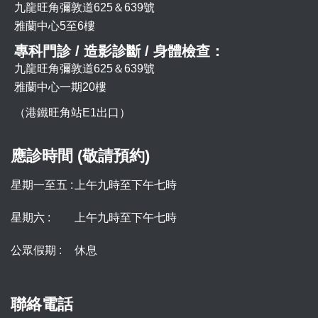
九龍旺角彌敦道625＆639號
雅蘭中心5至6樓
專科門診 / 造影診斷 / 身體檢查：
九龍旺角彌敦道625＆639號
雅蘭中心一期20樓
（港鐵旺角站E1出口）
應診時間 (敬請預約)
星期一至五 :
上午九時至下午七時
星期六 :
上午九時至下午七時
公眾假期 :
休息
聯絡電話