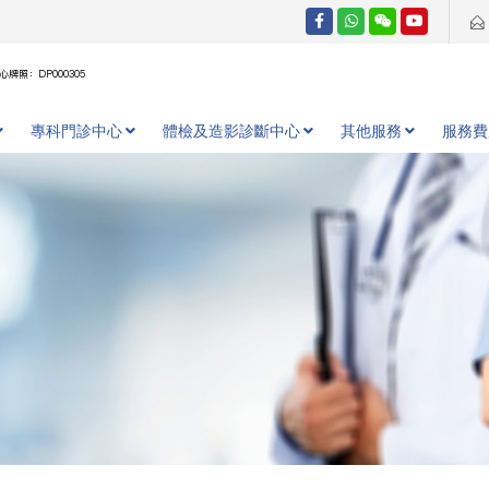
牌照：DP000305
專科門診中心
體檢及造影診斷中心
其他服務
服務費