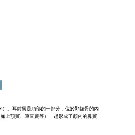
inus）。耳前竇是頭部的一部分，位於顳額骨的內
（如上顎竇、筆直竇等）一起形成了顱內的鼻竇