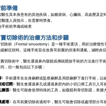
術前準備
知醫生其本身患有的其他疾病，如糖尿病、心臟病、高血壓及定
從醫護人員指示，在需要時禁食。
他手術前準備或檢查
前竇切除術
的治療方法和步驟
切除術（Frontal sinusotomy）是一種手術選項，用於
效緩解症狀時。這種手術旨在改善耳前竇的排液和通氣，減輕炎
前竇切除術中，醫生通過鼻內窺鏡或傳統開放手術的方法進行手
不同，但一般包括以下步驟：
醉：
手術通常在全身麻醉或監察麻醉及局部麻醉下進行手術，以
刺或切開：
醫生會通過鼻孔或通過鼻腔內的小切口將工具引入耳
孔擴張：
醫生可能會使用特殊的工具，如窺鏡和骨切割器，來擴
。
膜處理：
在耳前竇切除術過程中，醫生可能會切除或處理部分耳