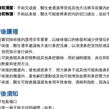
。
液和清潔：
手術完成後，醫生會通過導管或其他方法將耳前竇內
合和恢復：
手術結束後，醫生可能會將鼻腔內的切口縫合，並給
。
術後護理
前竇切除術後的護理非常重要，以確保傷口的恢復和減少併發症
手術後，醫生通常建議每天進行鼻腔洗滌，以清潔鼻腔並預防感
，按照指示進行操作。
生可能會開具鼻腔噴劑或其他鼻腔藥物，用於減輕腫脹、炎症和
的劑量和使用方法。
手術後的幾週內，避免揉搓鼻子、用力擤鼻子或其他可能刺激鼻
手術後的幾週內，避免劇烈運動或其他可能增加血壓和鼻腔壓力
手術後，醫生可能會建議避免食用辛辣食物、酒精和熱飲，因為
術後須知
單包紥傷口
術後一兩天除去頭部繃帶（如有）