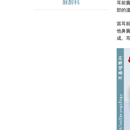
麻醉科
耳前
部的
當耳前
他鼻
成。