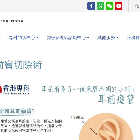
牌照：DP000305
專科門診中心
體檢及造影診斷中心
其他服務
服務費
前竇切除術