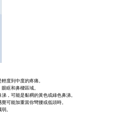
是輕度到中度的疼痛。
、眼眶和鼻樑區域。
鼻涕，可能是黏稠的黃色或綠色鼻涕。
感覺可能加重當你彎腰或低頭時。
減弱。