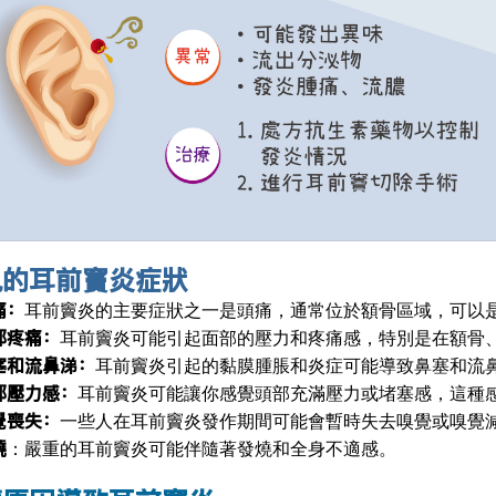
見的耳前竇炎症狀
痛
：
耳前竇炎的主要症狀之一是頭痛，通常位於額骨區域，可以
部疼痛
：
耳前竇炎可能引起面部的壓力和疼痛感，特別是在額骨
塞和流鼻涕
：
耳前竇炎引起的黏膜腫脹和炎症可能導致鼻塞和流
部壓力感
：
耳前竇炎可能讓你感覺頭部充滿壓力或堵塞感，這種
覺喪失
：
一些人在耳前竇炎發作期間可能會暫時失去嗅覺或嗅覺
燒
：嚴重的耳前竇炎可能伴隨著發燒和全身不適感。