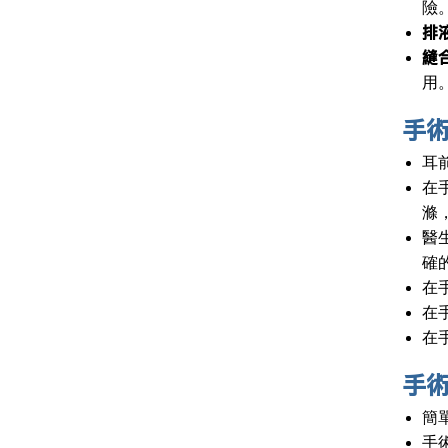
險
排
縫
用
手
耳
在
滌
醫
確
在
在
在
手
簡
手