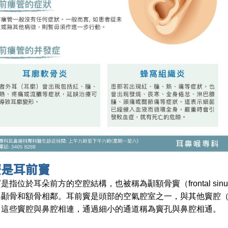
麼是耳前竇
是指位於耳朵前方的空腔結構，也被稱為顳額骨竇（frontal s
與顳骨和額骨相鄰。耳前竇是頭部的空氣腔室之一，與其他竇腔
。這些竇腔與鼻腔相連，通過細小的通道稱為竇孔與鼻腔相通。