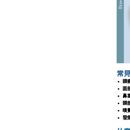
常
頭
面
鼻
頭
嗅
發