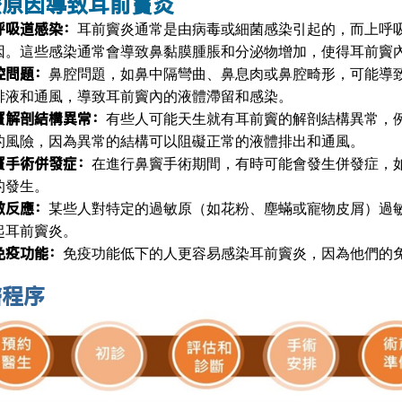
麼原因導致耳前竇炎
呼吸道感染：
耳前竇炎通常是由病毒或細菌感染引起的，而上呼
因。這些感染通常會導致鼻黏膜腫脹和分泌物增加，使得耳前竇
腔問題：
鼻腔問題，如鼻中隔彎曲、鼻息肉或鼻腔畸形，可能導
排液和通風，導致耳前竇內的液體滯留和感染。
竇解剖結構異常：
有些人可能天生就有耳前竇的解剖結構異常，
的風險，因為異常的結構可以阻礙正常的液體排出和通風。
竇手術併發症：
在進行鼻竇手術期間，有時可能會發生併發症，
的發生。
敏反應：
某些人對特定的過敏原（如花粉、塵蟎或寵物皮屑）過
起耳前竇炎。
免疫功能：
免疫功能低下的人更容易感染耳前竇炎，因為他們的
醫程序