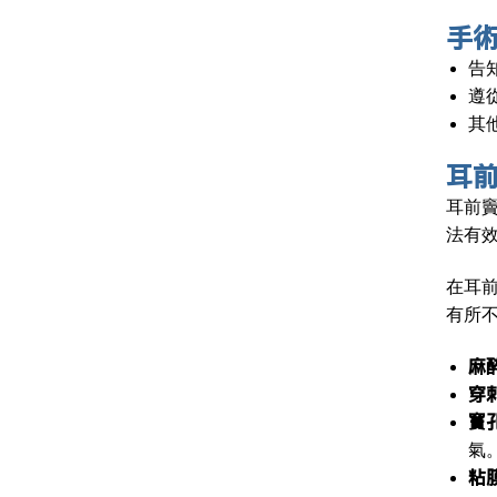
手
告
遵
其
耳
耳前竇
法有
在耳
有所
麻
穿
竇
氣
粘