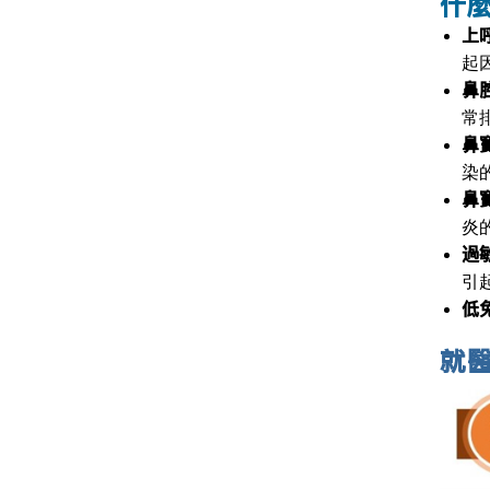
什
上
起
鼻
常
鼻
染
鼻
炎
過
引
低
就