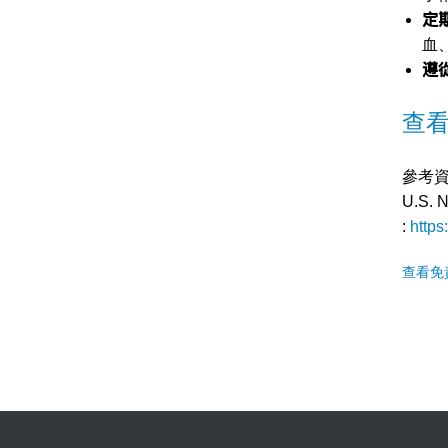
定
血
遵
查
參考
U.S. N
:
https
查看免