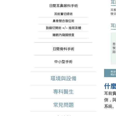
日間耳鼻喉科手術
耳前竇切除術
鼻骨閉合復位術
鼓膜切開術 +/- 抽取液體
睡眠內窺鏡檢查
日間骨科手術
中小型手術
環境與設備
什
專科醫生
耳前竇
側，
常見問題
系統