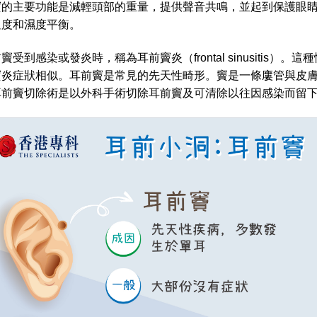
竇的主要功能是減輕頭部的重量，提供聲音共鳴，並起到保護眼
溫度和濕度平衡。
竇受到感染或發炎時，稱為耳前竇炎（frontal sinusitis
竇炎症狀相似。耳前竇是常見的先天性畸形。竇是一條廔管與皮
耳前竇切除術是以外科手術切除耳前竇及可清除以往因感染而留