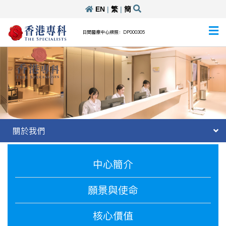
EN
|
繁
|
簡
日間醫療中心牌照：DP000305
關於我們
中心簡介
願景與使命
核心價值