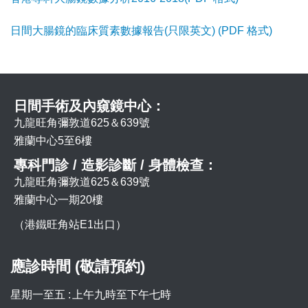
日間大腸鏡的臨床質素數據報告(只限英文) (PDF 格式)
日間手術及內窺鏡中心：
九龍旺角彌敦道625＆639號
雅蘭中心5至6樓
專科門診 / 造影診斷 / 身體檢查：
九龍旺角彌敦道625＆639號
雅蘭中心一期20樓
（港鐵旺角站E1出口）
應診時間 (敬請預約)
星期一至五 :
上午九時至下午七時