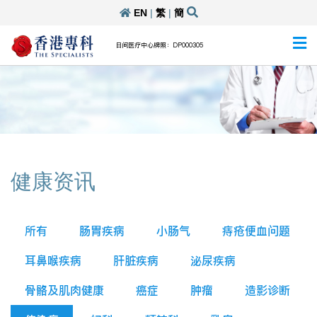
EN
|
繁
|
簡
日间医疗中心牌照：DP000305
健康资讯
所有
肠胃疾病
小肠气
痔疮便血问题
耳鼻喉疾病
肝脏疾病
泌尿疾病
骨骼及肌肉健康
癌症
肿瘤
造影诊断