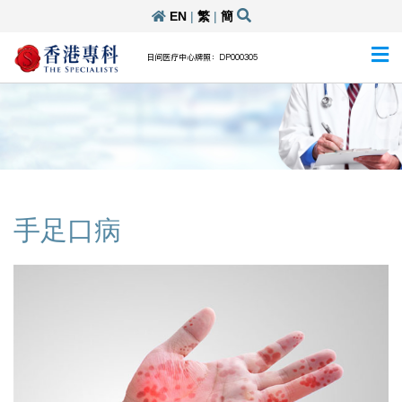
EN
|
繁
|
簡
日间医疗中心牌照：DP000305
手足口病