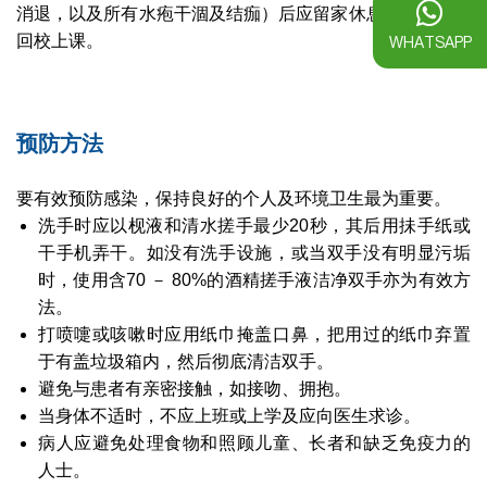
消退，以及所有水疱干涸及结痂）后应留家休息
多兩星期才
回校上课。
WHATSAPP
预防方法
要有效预防感染，保持良好的个人及环境卫生最为重要。
洗手时应以枧液和清水搓手最少20秒，其后用抺手纸或
干手机弄干。如没有洗手设施，或当双手没有明显污垢
时，使用含70 － 80%的酒精搓手液洁净双手亦为有效方
法。
打喷嚏或咳嗽时应用纸巾掩盖口鼻，把用过的纸巾弃置
于有盖垃圾箱内，然后彻底清洁双手。
避免与患者有亲密接触，如接吻、拥抱。
当身体不适时，不应上班或上学及应向医生求诊。
病人应避免处理食物和照顾儿童、长者和缺乏免疫力的
人士。