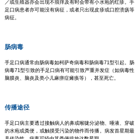
／或生殖器亦会出现不痕痒及有时会带有小水疱的红疹。手
足口病患者亦可能没有病征，或者只出现皮疹或口腔溃疡等
病征。
肠病毒
手足口病通常由肠病毒如柯萨奇病毒和肠病毒71型引起。肠
病毒71型引致的手足口病有可能引致严重并发症（如病毒性
脑膜炎、脑炎及类小儿麻痹症瘫痪等），甚至死亡。
传播途径
手足口病主要透过接触病人的鼻或喉咙分泌物、唾液、穿破
的水疱或粪便，或触摸受污染的物件而传播。病发首星期最
具传染性，病毒可经由其粪便排放达数星期。