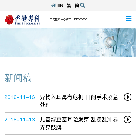
EN
|
繁
|
簡
日间医疗中心牌照：DP000305
新闻稿
异物入耳鼻有危机 日间手术紧急
2018-11-16
处理
儿童绿豆塞耳险发芽 乱挖乱冲易
2018-11-13
弄穿鼓膜