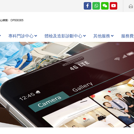
牌照：DP000305
專科門診中心
體檢及造影診斷中心
其他服務
服務費