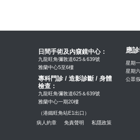
應診
日間手術及內窺鏡中心：
九龍旺角彌敦道625＆639號
星期一
雅蘭中心5至6樓
星期六 
專科門診 / 造影診斷 / 身體
公眾假
檢查：
九龍旺角彌敦道625＆639號
雅蘭中心一期20樓
（港鐵旺角站E1出口）
病人約章
免責聲明
私隱政策