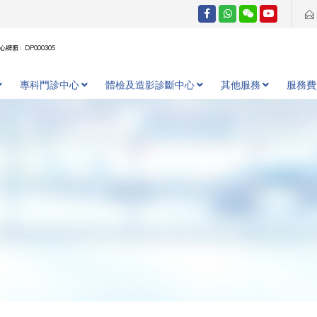
牌照：DP000305
專科門診中心
體檢及造影診斷中心
其他服務
服務費